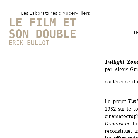
Aller 
Les Laboratoires d’Aubervilliers
au 
LE FILM ET 
contenu 
SON DOUBLE
L
principal
ERIK BULLOT
Twilight Zon
par Alexis Gui
conférence ill
Le projet 
Twi
1982 sur le t
cinématograph
Dimension
. L
reconstitué, t