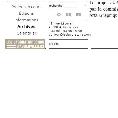
Le projet 
Twi
Projets en cours
par la commis
Éditions
Arts Graphique
f
t
Informations
41, rue Lécuyer
Archives
93300 Aubervilliers
+33 (0)1 53 56 15 90
Calendrier
bonjour@leslaboratoires.org
crédits