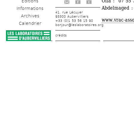
Olfa : 07 55 
Éditions
f
t
Abdelmaged :
Informations
41, rue Lécuyer
Archives
93300 Aubervilliers
www.vrac-asso
+33 (0)1 53 56 15 90
Calendrier
bonjour@leslaboratoires.org
crédits