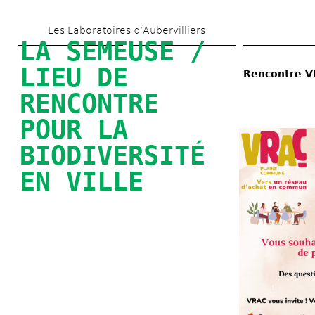
Aller 
Les Laboratoires d’Aubervilliers
au 
LA SEMEUSE / 
contenu 
LIEU DE 
Rencontre VR
principal
RENCONTRE 
POUR LA 
BIODIVERSITÉ 
EN VILLE