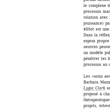
le complexe dr
processus mar
relation avec 
jouissance) pa
$Shot
est une 
Dans la réflex
enjeux propre
oeuvres peuven
un modèle pub
pénétrer les f
processus au 
Les «soins aes
Barbara Manze
Lygia Clark
ar
proposé à chaq
thérapeutique
projets, 
mhm