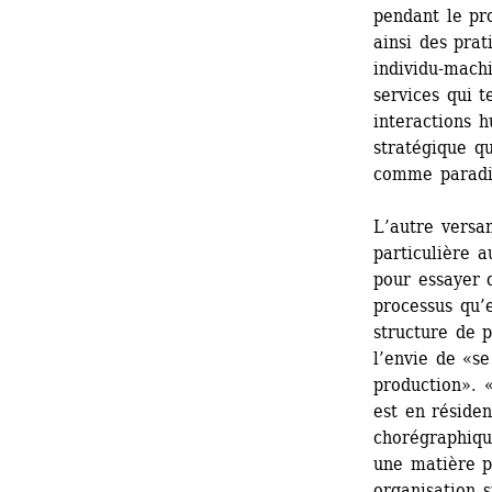
pendant le pro
ainsi des pra
individu-machi
services qui t
interactions 
stratégique qu
comme paradig
L’autre versan
particulière a
pour essayer d
processus qu’e
structure de p
l’envie de «se
production». 
est en résiden
chorégraphique
une matière p
organisation s