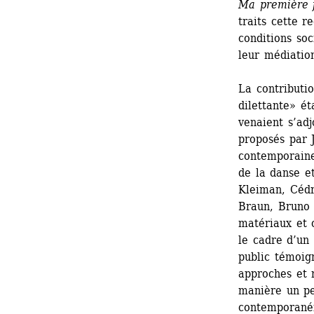
Ma première 
traits cette r
conditions soc
leur médiation
La contributi
dilettante» ét
venaient s’adj
proposés par J
contemporaine,
de la danse et
Kleiman, Cédr
Braun, Bruno 
matériaux et c
le cadre d’un
public témoign
approches et 
manière un pe
contemporanéit