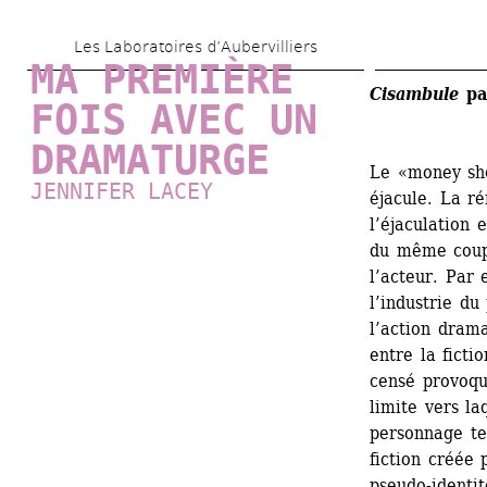
Skip 
Les Laboratoires d’Aubervilliers
to 
MA PREMIÈRE 
main 
Cisambule
pa
FOIS AVEC UN 
content
DRAMATURGE
Le «money sho
JENNIFER LACEY
éjacule. La ré
l’éjaculation 
du même coup 
l’acteur. Par 
l’industrie du 
l’action drama
entre la fictio
censé provoque
limite vers la
personnage ten
fiction créée 
pseudo-identit