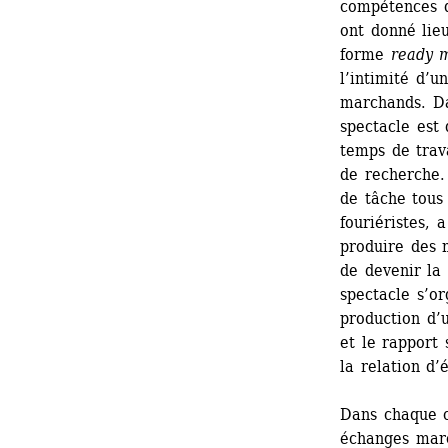
compétences dé
ont donné lieu
forme 
ready 
l’intimité d’u
marchands. D
spectacle est 
temps de trav
de recherche.
de tâche tous
fouriéristes, 
produire des 
de devenir la 
spectacle s’or
production d’
et le rapport 
la relation d’
Dans chaque c
échanges marc