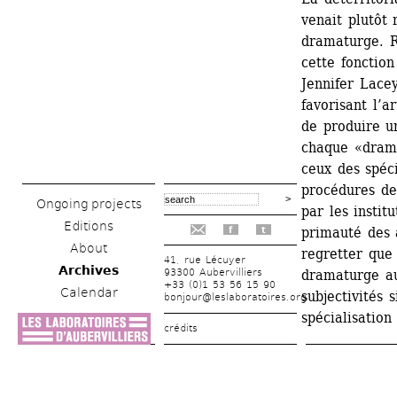
venait plutôt 
dramaturge. R
cette fonction
Jennifer Lace
favorisant l’a
de produire un
chaque «drama
ceux des spéci
procédures de 
Ongoing projects
par les instit
Editions
primauté des a
f
t
About
regretter que 
41, rue Lécuyer
Archives
93300 Aubervilliers
dramaturge au
+33 (0)1 53 56 15 90
Calendar
subjectivités s
bonjour@leslaboratoires.org
spécialisatio
crédits