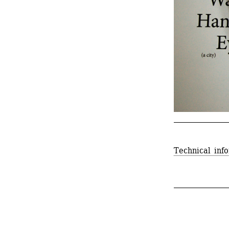
_______________
Technical inf
_______
_______________