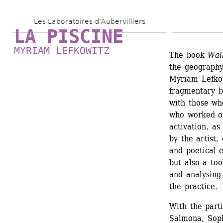
Skip 
Les Laboratoires d’Aubervilliers
to 
LA PISCINE
main 
MYRIAM LEFKOWITZ
The book 
Wal
content
the geography
Myriam Lefkow
fragmentary b
with those wh
who worked on 
activation, as
by the artist, 
and poetical e
but also a too
and analysing
the practice.
With the part
Salmona, Soph