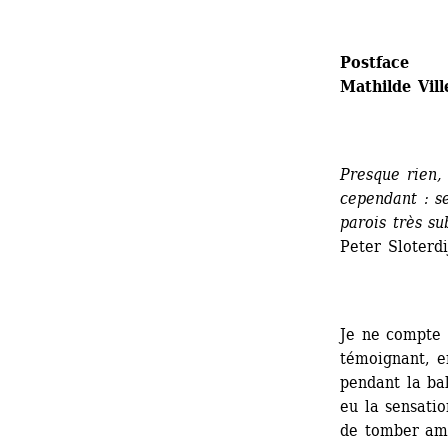
Postface 
Mathilde Vil
Presque rien, 
cependant : 
s
parois très sub
Peter Sloterdi
Je ne compte 
témoignant, e
pendant la ba
eu la sensati
de tomber amo