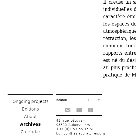
Il creuse un s
individuelles 
caractère émin
les espaces de
atmosphérique
rétraction, le
comment touch
rapports entre
est né du dés
au plus proche
pratique de M
Ongoing projects
Editions
f
t
About
41, rue Lécuyer
Archives
93300 Aubervilliers
+33 (0)1 53 56 15 90
Calendar
bonjour@leslaboratoires.org