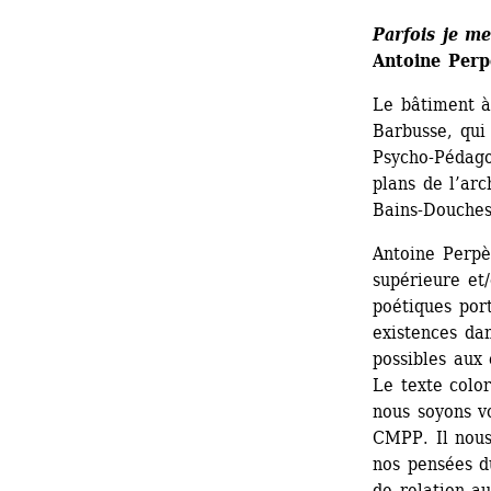
Parfois je me
Antoine Perp
Le bâtiment à 
Barbusse, qui 
Psycho-Pédago
plans de l’ar
Bains-Douches
Antoine Perpèr
supérieure et/
poétiques por
existences dan
possibles aux
Le texte color
nous soyons vo
CMPP. Il nous
nos pensées d
de relation au