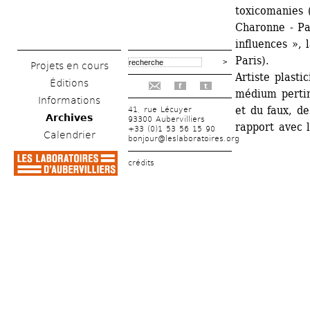
toxicomanies 
Charonne - Par
influences », 
Paris).
Projets en cours
Artiste plasti
Éditions
f
t
médium pertine
Informations
et du faux, de
41, rue Lécuyer
Archives
93300 Aubervilliers
rapport avec l
+33 (0)1 53 56 15 90
Calendrier
bonjour@leslaboratoires.org
crédits