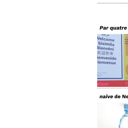
.....................