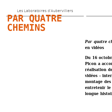
Aller 
Les Laboratoires d’Aubervilliers
au 
PAR QUATRE 
contenu 
CHEMINS
principal
Par quatre c
en vidéos
Du 16 octobr
Picon a accom
réalisation de
vidéos - inte
montage des t
entretenir le
longue histoi