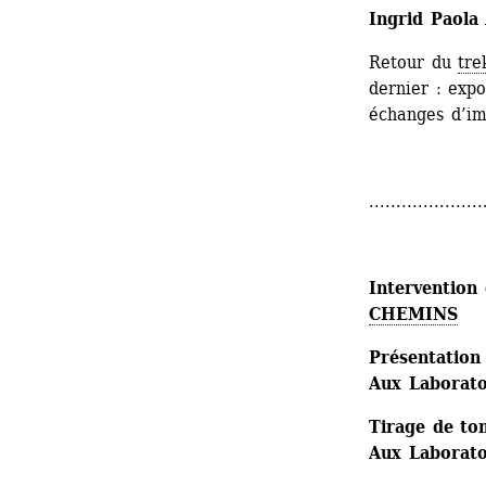
Ingrid Paola
Retour du 
tre
dernier : expo
échanges d’im
.....................
Intervention 
CHEMINS
Présentation
Aux Laboratoi
Tirage de to
Aux Laboratoi