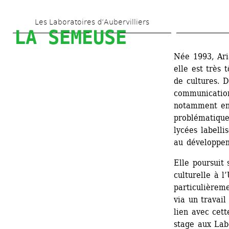
Aller 
Les Laboratoires d’Aubervilliers
au 
LA SEMEUSE
contenu 
Née 1993, Ari
principal
elle est très 
de cultures. 
communication
notamment en 
problématique
lycées labelli
au développem
Elle poursuit
culturelle à l
particulièreme
via un travail
lien avec cet
stage aux Lab