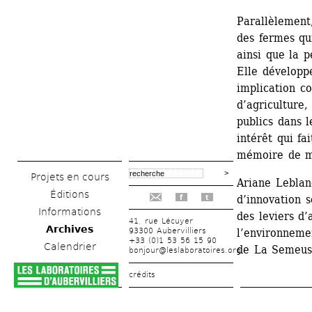
Parallèlement,
des fermes qui
ainsi que la 
Elle développ
implication co
d’agriculture,
publics dans l
intérêt qui fa
mémoire de ma
Projets en cours
Ariane Leblan
Éditions
d’innovation so
f
t
Informations
des leviers d’
41, rue Lécuyer
Archives
93300 Aubervilliers
l’environnemen
+33 (0)1 53 56 15 90
Calendrier
de La Semeuse
bonjour@leslaboratoires.org
crédits