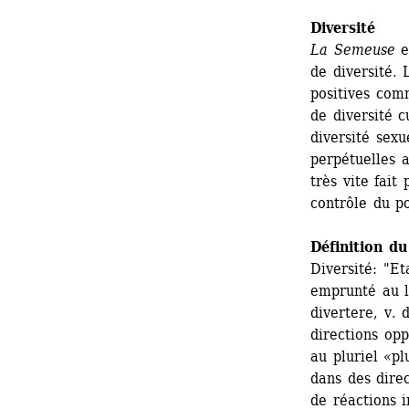
Diversité
La Semeuse
es
de diversité. 
positives com
de diversité c
diversité sexu
perpétuelles a
très vite fait
contrôle du po
Définition du
Diversité: "Et
emprunté au la
divertere, v. 
directions opp
au pluriel «pl
dans des direc
de réactions i