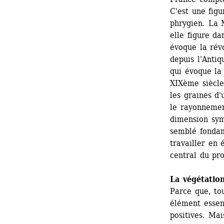
C'est une figu
phrygien. La 
elle figure da
évoque la révo
depuis l'Anti
qui évoque la
XIXème siècle
les graines d'
le rayonnemen
dimension sym
semblé fondam
travailler en 
central du proj
La végétatio
Parce que, tou
élément essen
positives. Mai