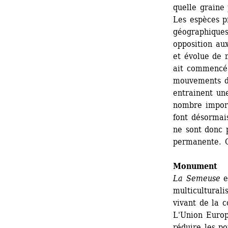
quelle graine 
Les espèces p
géographiques
opposition aux
et évolue de 
ait commencé l
mouvements de 
entrainent un
nombre importa
font désormai
ne sont donc 
permanente. C
Monument
La Semeuse
e
multiculturali
vivant de la c
L'Union Europé
réduire les po