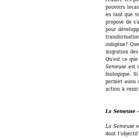
pouvoirs locau
en tant que v
propose de s'a
pour développ
transformation
indigène? Quel
migration des
Qu'est ce que
Semeuse
est u
biologique. S
permet aussi d
action à venir
La Semeuse
-
La Semeuse
es
dont l'objecti