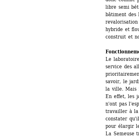
libre semi bét
bâtiment des L
revalorisation
hybride et flo
construit et n
Fonctionnem
Le laboratoir
service des alb
prioritaireme
savoir, le jar
la ville. Mais
En effet, les 
n'ont pas l'es
travailler à l
constater qu'i
pour élargir l
La Semeuse tr