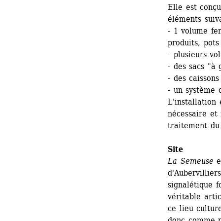
Elle est conç
éléments suiva
- 1 volume fer
produits, pot
- plusieurs vo
- des sacs "à 
- des caissons
- un système 
L'installation
nécessaire et
traitement du 
Site
La Semeuse
es
d'Aubervillier
signalétique f
véritable arti
ce lieu cultur
donc comme pr