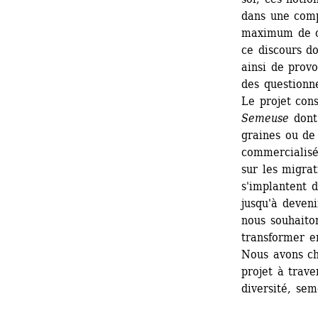
dans une comp
maximum de co
ce discours do
ainsi de prov
des questionn
Le projet cons
Semeuse
dont 
graines ou de 
commercialisée
sur les migrat
s'implantent d
jusqu'à deven
nous souhaiton
transformer e
Nous avons cho
projet à trave
diversité, se