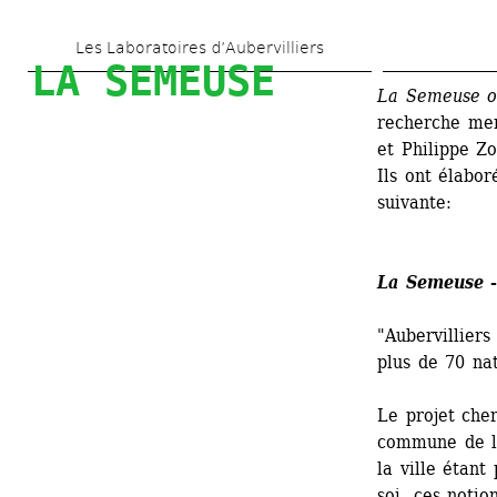
Aller 
Les Laboratoires d’Aubervilliers
au 
LA SEMEUSE
contenu 
La Semeuse ou
recherche men
principal
et Philippe Z
Ils ont élabor
suivante:
La Semeuse
-
"Aubervilliers
plus de 70 nat
Le projet cher
commune de la 
la ville étant
soi, ces notio