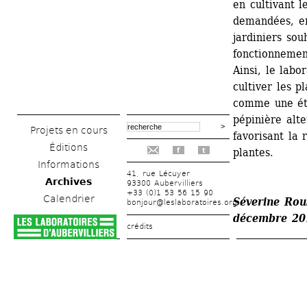
en cultivant l
demandées, en
jardiniers sou
fonctionnement
Ainsi, le labo
cultiver les p
comme une éta
pépinière alte
Projets en cours
favorisant la 
Éditions
plantes.
f
t
Informations
41, rue Lécuyer
Archives
93300 Aubervilliers
+33 (0)1 53 56 15 90
Calendrier
Séverine Rous
bonjour@leslaboratoires.org
décembre 20
crédits