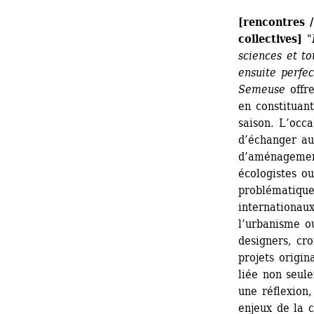
[rencontres /
collectives]
"
sciences et to
ensuite perfec
Semeuse
offre
en constituan
saison. L’occa
d’échanger aut
d’aménagement
écologistes o
problématiques
internationaux
l’urbanisme ou
designers, cro
projets origin
liée non seule
une réflexion,
enjeux de la 