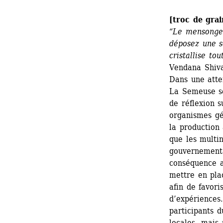
[troc de grai
“Le mensonge 
déposez une se
cristallise to
Vendana Shiv
Dans une atten
La Semeuse se
de réflexion 
organismes gé
la production 
que les multin
gouvernementa
conséquence 
mettre en pla
afin de favori
d’expériences.
participants 
locales, mais 