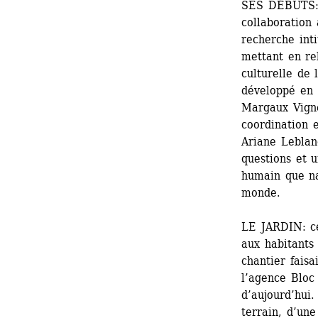
SES DÉBUTS: l
collaboration
recherche inti
mettant en rel
culturelle de l
développé en 2
Margaux Vigne
coordination 
Ariane Leblanc
questions et u
humain que na
monde.
LE JARDIN: ce
aux habitants 
chantier faisa
l’agence Bloc 
d’aujourd’hui.
terrain, d’une