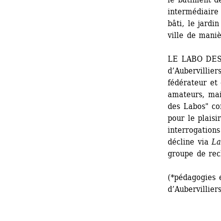
intermédiaire 
bâti, le jardi
ville de mani
LE LABO DES 
d’Aubervillier
fédérateur et 
amateurs, mais
des Labos" con
pour le plaisi
interrogations
décline via 
La
groupe de rec
(*pédagogies 
d’Aubervilliers