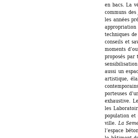
en bacs. La vé
communs des ja
les années pr
appropriation 
techniques de 
conseils et sa
moments d’ouv
proposés par t
sensibilisation
aussi un espac
artistique, él
contemporains,
porteuses d’un
exhaustive. Le
les Laboratoir
population et 
ville. 
La Sem
l’espace béton
le bâtiment de