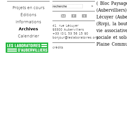
( Bloc Paysage
Projets en cours
(Aubervilliers
Éditions
Lécuyer (Auber
f
t
Informations
(Rivp), la bou
41, rue Lécuyer
Archives
93300 Aubervilliers
vie associativ
+33 (0)1 53 56 15 90
Calendrier
sociale et sol
bonjour@leslaboratoires.org
Plaine Commu
crédits