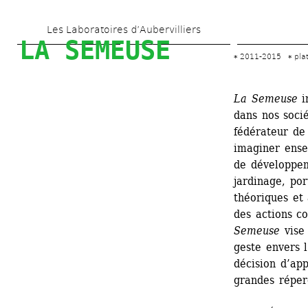
Aller 
Les Laboratoires d’Aubervilliers
au 
LA SEMEUSE
contenu 
2011-2015
pla
principal
La Semeuse
in
dans nos soci
fédérateur de
imaginer ense
de développem
jardinage, por
théoriques et 
des actions co
Semeuse
vise 
geste envers 
décision d’app
grandes réper