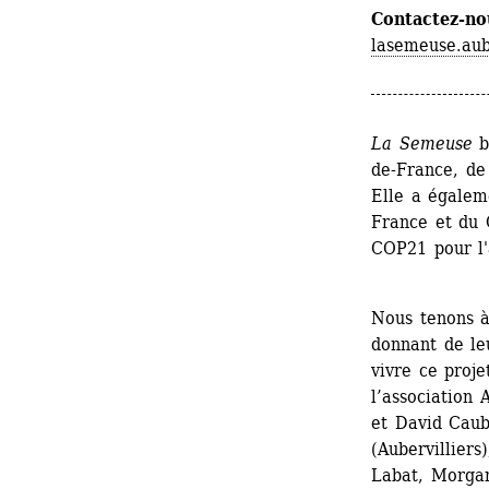
Contactez-no
lasemeuse.aub
La Semeuse 
b
de-France, de
Elle a égalem
France et du C
COP21 pour l'
Nous tenons à
donnant de le
vivre ce proje
l’association 
et David Caubè
(Aubervilliers
Labat, Morgan