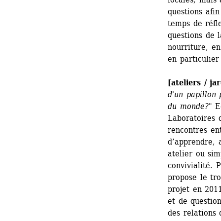
questions afin
temps de réfle
questions de l
nourriture, en
en particulier
[ateliers / j
d'un papillon 
du monde?
" E
Laboratoires d’
rencontres ent
d’apprendre, a
atelier ou si
convivialité. 
propose le tro
projet en 2011
et de question
des relations d