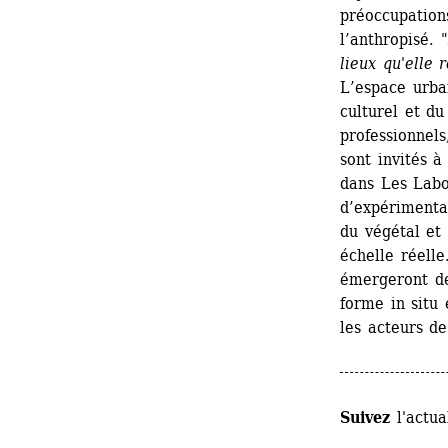
préoccupations
l’anthropisé. "
lieux qu'elle 
L’espace urbai
culturel et du
professionnels,
sont invités à 
dans Les Labor
d’expérimentat
du végétal et 
échelle réelle
émergeront de
forme in situ 
les acteurs de
Suivez
l'actua