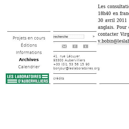
Les consultati
18h40 en franç
30 avril 2011
anglais. Pour 
contacter Virg
Projets en cours
v.bobin@lesla
Éditions
f
t
Informations
41, rue Lécuyer
Archives
93300 Aubervilliers
+33 (0)1 53 56 15 90
Calendrier
bonjour@leslaboratoires.org
crédits