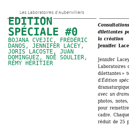
Aller 
Les Laboratoires d’Aubervilliers
au 
EDITION 
contenu 
Consultation
SPÉCIALE #0
dilettantes 
p
principal
la création 
BOJANA CVEJIC
, 
FRÉDÉRIC 
DANOS
, 
JENNIFER LACEY
, 
Jennifer Lac
JORIS LACOSTE
, 
JUAN 
DOMINGUEZ
, 
NOÉ SOULIER
, 
Jennifer Lacey
RÉMY HÉRITIER
Laboratoires 
dilettantes » 
d'
Édition spéc
dramaturgique
avec un dram
photos, notes, 
pour remettre
cadre. Chaque
réduit de 25 