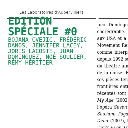
Aller 
Les Laboratoires d’Aubervilliers
au 
EDITION 
contenu 
Juan Domíngue
SPÉCIALE #0
chorégraphe. I
principal
aux USA et a 
BOJANA CVEJIC
, 
FRÉDÉRIC 
DANOS
, 
JENNIFER LACEY
, 
Movement Rese
JORIS LACOSTE
, 
JUAN 
comme interprè
DOMINGUEZ
, 
NOÉ SOULIER
, 
depuis 1992 s
RÉMY HÉRITIER
du théâtre ai
de la danse. E
ses pièces ten
frontières entr
récentes sont
My Age
(2002
l'opéra 
Seven
Shichimi Toga
Dead
(2007), 
Don’t Even Th