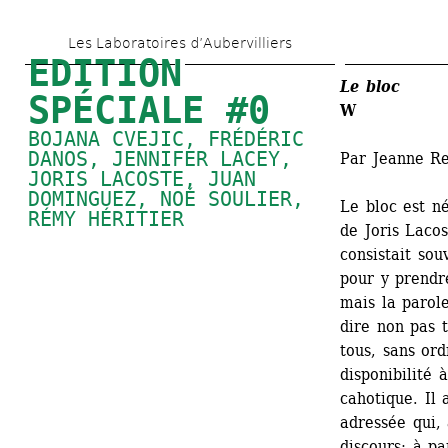
Aller 
Les Laboratoires d’Aubervilliers
au 
EDITION 
contenu 
Le bloc
SPÉCIALE #0
W 
principal
BOJANA CVEJIC
, 
FRÉDÉRIC 
DANOS
, 
JENNIFER LACEY
, 
Par Jeanne Re
JORIS LACOSTE
, 
JUAN 
DOMINGUEZ
, 
NOÉ SOULIER
, 
Le bloc est n
RÉMY HÉRITIER
de Joris Lacos
consistait sou
pour y prendre
mais la parole
dire non pas 
tous, sans ord
disponibilité 
cahotique. Il 
adressée qui, 
discours; à p