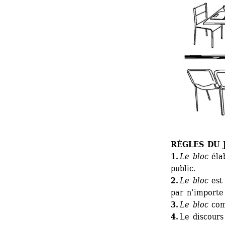
RÈGLES DU 
1.
Le bloc
élab
public. 
2. 
Le bloc
est 
par n’importe
3. 
Le bloc 
com
4.
Le discours 