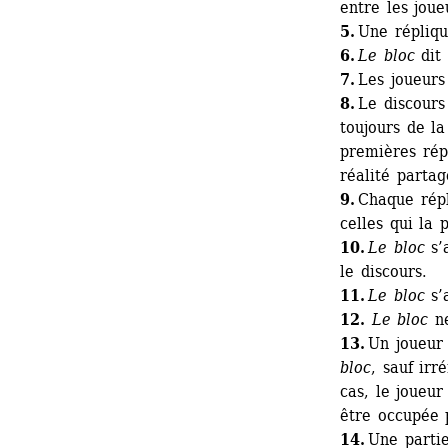
entre les joue
5.
Une répliqu
6.
Le bloc
dit 
7.
Les joueurs 
8.
Le discours 
toujours de la
premières rép
réalité partag
9. 
Chaque répl
celles qui la p
10.
Le bloc
s’a
le discours. 
11.
Le bloc
s’a
12. 
Le bloc
ne
13.
Un joueur 
bloc
, sauf irr
cas, le joueur
être occupée 
14. 
Une partie