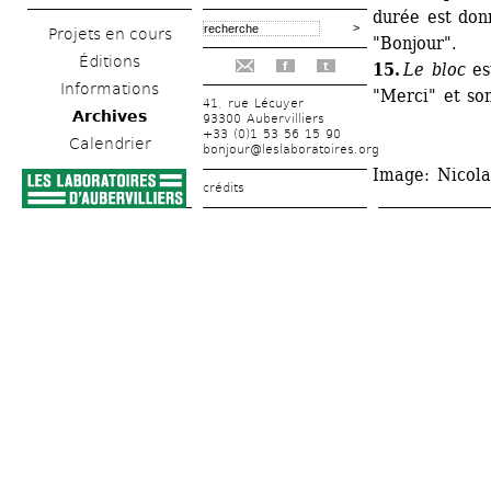
durée est don
Projets en cours
"Bonjour". 
Éditions
15.
Le bloc
est
f
t
Informations
"Merci" et son
41, rue Lécuyer
Archives
93300 Aubervilliers
+33 (0)1 53 56 15 90
Calendrier
bonjour@leslaboratoires.org
Image
: Nicol
crédits