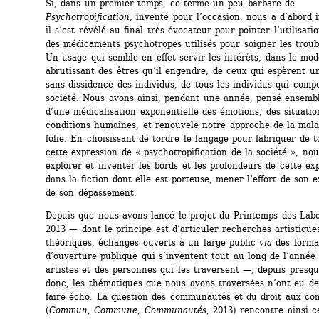
Si, dans un premier temps, ce terme un peu barbare de 
Psychotropification
, inventé pour l’occasion, nous a d’abord i
il s’est révélé au final très évocateur pour pointer l’utilisati
des médicaments psychotropes utilisés pour soigner les troub
Un usage qui semble en effet servir les intérêts, dans le mod
abrutissant des êtres qu’il engendre, de ceux qui espèrent un
sans dissidence des individus, de tous les individus qui compo
société. Nous avons ainsi, pendant une année, pensé ensemble
d’une médicalisation exponentielle des émotions, des situation
conditions humaines, et renouvelé notre approche de la malad
folie. En choisissant de tordre le langage pour fabriquer de t
cette expression de « psychotropification de la société », nou
explorer et inventer les bords et les profondeurs de cette exp
dans la fiction dont elle est porteuse, mener l’effort de son ex
de son dépassement.
Depuis que nous avons lancé le projet du Printemps des Labor
2013 — dont le principe est d’articuler recherches artistiques
théoriques, échanges ouverts à un large public 
via
des format
d’ouverture publique qui s’inventent tout au long de l’année 
artistes et des personnes qui les traversent —, depuis presqu
donc, les thématiques que nous avons traversées n’ont eu de 
faire écho. La question des communautés et du droit aux co
(
Commun, Commune, Communautés
, 2013) rencontre ainsi ce