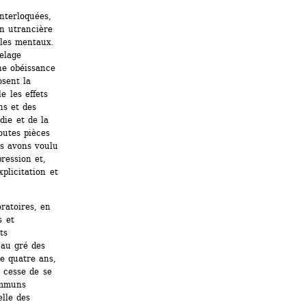
nterloquées, 
on utrancière 
les mentaux. 
elage 
e obéissance 
sent la 
 les effets 
s et des 
ie et de la 
outes pièces 
s avons voulu 
ression et, 
plicitation et 
atoires, en 
 et 
s 
au gré des 
e quatre ans, 
cesse de se 
mmuns 
lle des 