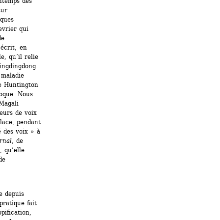
ntemps des 
ur 
ques 
vrier qui 
e 
écrit, en 
, qu’il relie 
Dingdingdong 
maladie 
 Huntington 
oque. Nous 
agali 
urs de voix 
lace, pendant 
 des voix » à 
rnal
, de 
 qu’elle 
e 
 depuis 
atique fait 
ification, 