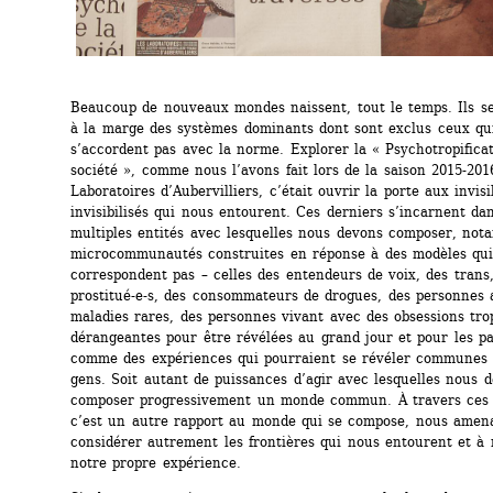
Beaucoup de nouveaux mondes naissent, tout le temps. Ils se
à la marge des systèmes dominants dont sont exclus ceux qui
s’accordent pas avec la norme. Explorer la « Psychotropificat
société », comme nous l’avons fait lors de la saison 2015-201
Laboratoires d’Aubervilliers, c’était ouvrir la porte aux invisi
invisibilisés qui nous entourent. Ces derniers s’incarnent dan
multiples entités avec lesquelles nous devons composer, nota
microcommunautés construites en réponse à des modèles qui 
correspondent pas – celles des entendeurs de voix, des trans,
prostitué-e-s, des consommateurs de drogues, des personnes a
maladies rares, des personnes vivant avec des obsessions trop
dérangeantes pour être révélées au grand jour et pour les pa
comme des expériences qui pourraient se révéler communes à
gens. Soit autant de puissances d’agir avec lesquelles nous d
composer progressivement un monde commun. À travers ces in
c’est un autre rapport au monde qui se compose, nous amena
considérer autrement les frontières qui nous entourent et à 
notre propre expérience.