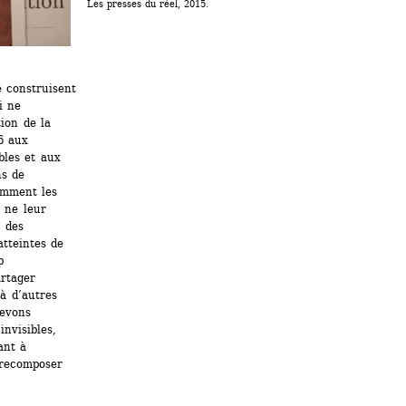
Les presses du réel, 2015.
 construisent 
 ne 
ion de la 
6 aux 
bles et aux 
s de 
mment les 
ne leur 
 des 
tteintes de 
 
rtager 
 d’autres 
evons 
visibles, 
nt à 
recomposer 