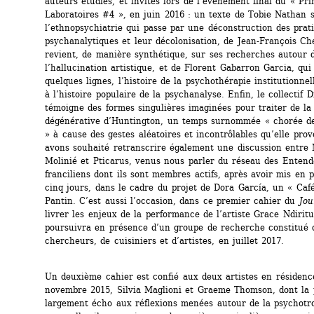
auteurs étudiés, et invités lors de l’événement final du « Pri
Laboratoires #4 », en juin 2016 : un texte de Tobie Nathan s
l’ethnopsychiatrie qui passe par une déconstruction des prati
psychanalytiques et leur décolonisation, de Jean-François Che
revient, de manière synthétique, sur ses recherches autour d
l’hallucination artistique, et de Florent Gabarron Garcia, qui 
quelques lignes, l’histoire de la psychothérapie institutionnelle
à l’histoire populaire de la psychanalyse. Enfin, le collectif 
témoigne des formes singulières imaginées pour traiter de la 
dégénérative d’Huntington, un temps surnommée « chorée de
» à cause des gestes aléatoires et incontrôlables qu’elle prov
avons souhaité retranscrire également une discussion entre M
Molinié et Pticarus, venus nous parler du réseau des Entende
franciliens dont ils sont membres actifs, après avoir mis en p
cinq jours, dans le cadre du projet de Dora García, un « Café
Pantin. C’est aussi l’occasion, dans ce premier cahier du 
Jou
livrer les enjeux de la performance de l’artiste Grace Ndiritu,
poursuivra en présence d’un groupe de recherche constitué d
chercheurs, de cuisiniers et d’artistes, en juillet 2017.
Un deuxième cahier est confié aux deux artistes en résidence
novembre 2015, Silvia Maglioni et Graeme Thomson, dont la pr
largement écho aux réflexions menées autour de la psychotrop