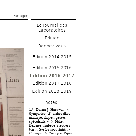
Partager 
Le Journal des 
Laboratoires
Édition
Rendez-vous
Edition 2014 2015
Edition 2015 2016
Edition 2016 2017
Édition 2017 2018
Edition 2018-2019
notes: 
1./- Donna J. Haraway, « 
Sympoièse, sf, embrouilles 
multispécifiques, gestes 
spéculatifs », 
in
Didier 
Debaise, Isabelle Stengers 
(dir.), 
Gestes spéculatifs, « 
Colloque de Cerisy »
, Dijon, 