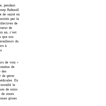
, pendant 
osep Rafanell 
e de santé en 
ntités par la 
lectives de 
tatut de 
 an, c’est 
 que nos 
availleurs du 
rs à 
s 
rs de voix » 
nomène de 
 des 
 de gérer 
édicales. En 
nstallé le 
ues de soins 
 de zones 
ones grises 