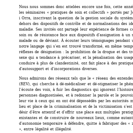
Nous nous sommes donc attelées encore une fois, cette année
les séminaires « pratiques de soin et collectifs » portés par J
i Orra, inscrivant la question de la gestion sociale du systèm
dehors des dispositifs de contrôle et de normalisations des ide
maladie. Ses invités ont partagé leur expérience de formes col
soin ou de résistance face aux dispositifs d’assignation à un s
malade ou de déviant. À écouter leurs témoignages pendant un
notre langage qui s’en est trouvé transformé, en même temps
réflexes de désignation : la prohibition de la drogue et des tr
sexe qui a tendance à précariser, et la pénalisation des usage
conduire à plus de clandestinité, ont fait place à des pratique
d’autosupport et d’incorporations diverses.
Nous admirons des réseaux tels que le « réseau des entendeu
(REV), qui cherche à dé-médicaliser et dé-stigmatiser le phé
l’écoute des voix, à fuir les diagnostics qui ignorent l’histoire
personnes diagnostisées, et à redonner la parole et le pouvoir
leur vie à ceux qui en ont été dépossédés par les autorités m
lieu et place de la criminalisation et de la victimisation s’est i
désir d’être attentif et d’offrir une place aux multiples pratiq
existantes et de construire de nouveaux lieux, comme autant
d’autonomie temporaire à défendre, quitte à fabriquer des « z
», entre légalité et illégalité.