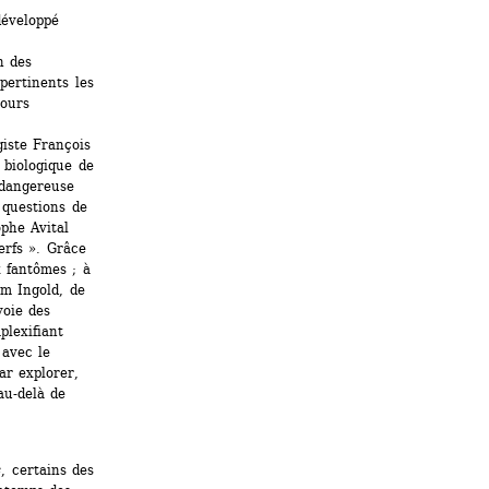
éveloppé 
 des 
rtinents les 
ours 
iste François 
 biologique de 
dangereuse 
questions de 
phe Avital 
rfs ». Grâce 
 fantômes ; à 
m Ingold, de 
oie des 
lexifiant 
avec le 
r explorer, 
u-delà de 
s
, certains des 