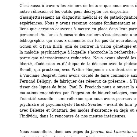
C’est aussi à travers les ateliers de lecture que nous avons d
notre réflexion et les outils pour décrypter les dispositifs 
d’assujettissement au diagnostic médical et de pathologisation
expériences. Nous y avons reconnu comme fondamentaux et pe
liens que certains oeuvrent à mettre en place dans leur parc
personnel. Au fur et à mesure des ateliers s’est dessinée une 
bibliographie, qui nous a emmenés sur les pas du neurobiolog
Gonon ou d’Ivan Illich, afin de contrer la vision génétique et
la maladie psychiatrique à laquelle s’accroche la recherche, 
parce que nécessairement réductrice. Nous avons abordé les 
liberté, d’addiction et d’éthique de la décision avec la philoso
Ronell, qui proclame, avec Walter Benjamin « un droit des ne
à Vinciane Despret, nous avons décidé de faire confiance aux
Fernand Deligny, de fabriquer des réseaux de présence ; à Ti
tisser des lignes de fuite. Paul B. Preciado nous a ouvert la v
mutations engendrées par l’ingestion de biotechnologies, comp
l’identité sexuelle – une réflexion que nous avons poursuivie 
psychiatre et psychanalyste Harold Searles – avant de finir pa
avec Deleuze et Guattari, des modes d’existence en deçà ou a
l’individu, dans la rencontre de nos meutes intérieures.
Nous accueillons, dans ces pages du
Journal des Laboratoire