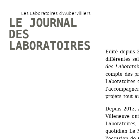
Aller 
Les Laboratoires d’Aubervilliers
au 
LE JOURNAL 
contenu 
DES 
principal
LABORATOIRES
Edité depuis 2
différentes se
des Laboratoi
compte des pro
Laboratoires d
l'accompagnem
projets tout a
Depuis 2013, 
Villeneuve on
Laboratoires,
quotidien Le 
l'occasion de 