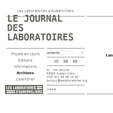
Aller 
Les Laboratoires d’Aubervilliers
au 
LE JOURNAL 
contenu 
DES 
principal
LABORATOIRES
Projets en cours
Lan
Éditions
f
t
Informations
41, rue Lécuyer
Archives
93300 Aubervilliers
+33 (0)1 53 56 15 90
Calendrier
bonjour@leslaboratoires.org
crédits