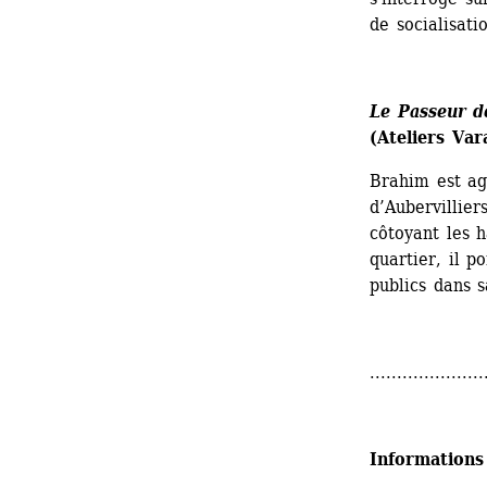
de socialisati
Le Passeur d
(Ateliers Va
Brahim est ag
d’Aubervillier
côtoyant les h
quartier, il p
publics dans s
.....................
Informations