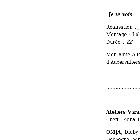
Je te vois 
Réalisation : 
Montage : Lo
Durée : 22’
Mon amie Alice
d’Aubervilliers
.....................
Ateliers Vara
Cueff, Fiona 
OMJA, 
Diaby 
Dechegne, Si