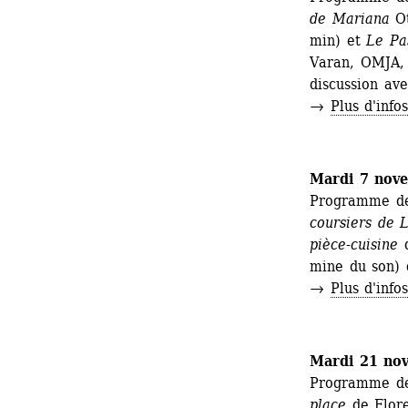
de Mariana
Ot
min) et 
Le Pa
Varan, OMJA, 2
discussion ave
→ 
Plus d'info
Mardi 7 nov
Programme de 
coursiers de 
pièce-cuisine
d
mine du son) 
→ 
Plus d'info
Mardi 21 no
Programme de
place 
de Flor