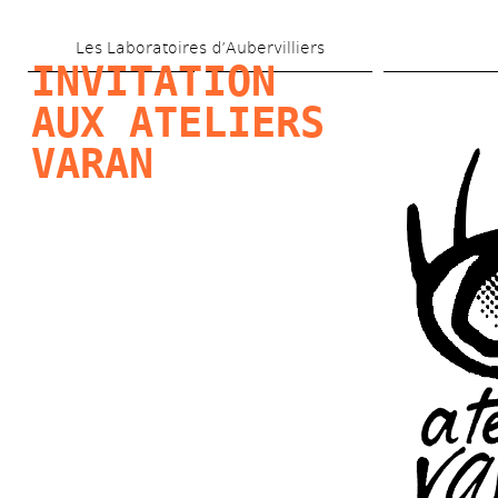
Aller 
Les Laboratoires d’Aubervilliers
au 
INVITATION 
contenu 
AUX ATELIERS 
principal
VARAN