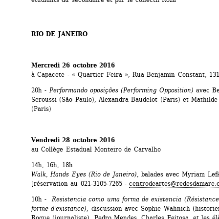
RIO DE JANEIRO
Mercredi 26 octobre 2016
à Capacete - « Quartier Feira », Rua Benjamin Constant, 13
20h - 
Performando oposições (Performing Opposition)
avec Be
Seroussi (São Paulo), Alexandra Baudelot (Paris) et Mathilde 
(Paris)
Vendredi 28 octobre 2016
au Collège Estadual Monteiro de Carvalho
14h, 16h, 18h
Walk, Hands Eyes (Rio de Janeiro)
, balades avec Myriam Lefk
[réservation au 021-3105-7265 - 
centrodeartes@redesdamare.o
10h - 
Resistencia como uma forma de existencia (Résistanc
forme d'existance)
, discussion avec Sophie Wahnich (historien
Roque (journaliste), Pedro Mendes, Charles Feitosa, et les él