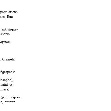
populations 
tes, Rua 
artistique) 
Osório
Myriam 
 Graziela 
régraphe)*
osophe), 
vain) et 
liers).
politologue). 
s, autour 