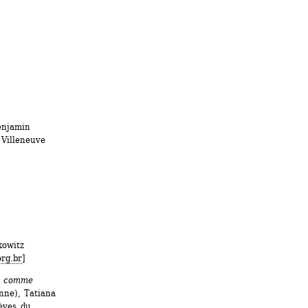
1
njamin 
Villeneuve 
owitz 
rg.br
]
e comme 
ne), Tatiana 
èves du 