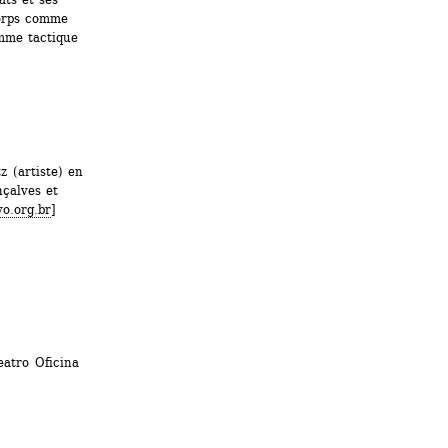
orps comme 
mme tactique 
 (artiste) en 
çalves et 
o.org.br
]
eatro Oficina