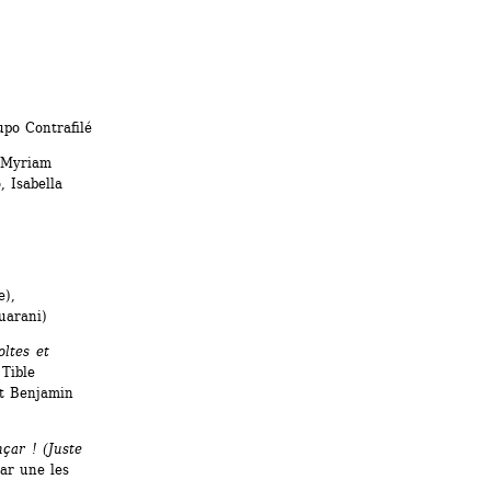
po Contrafilé
 Myriam 
 Isabella 
), 
uarani)
ltes et 
Tible 
t Benjamin 
ar ! (Juste 
ar une les 