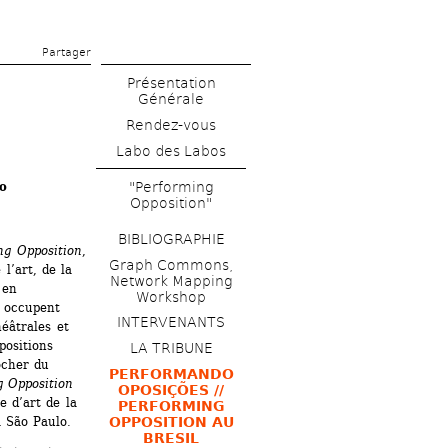
Partager 
Présentation 
Générale
Rendez-vous
Labo des Labos
o
"Performing 
Opposition"
BIBLIOGRAPHIE
ng Opposition
, 
Graph Commons, 
l’art, de la 
Network Mapping 
en 
Workshop
 occupent 
INTERVENANTS
éâtrales et 
ositions 
LA TRIBUNE 
cher du 
PERFORMANDO 
g Opposition
OPOSIÇÕES // 
 d’art de la 
PERFORMING 
OPPOSITION AU 
à São Paulo.
BRESIL