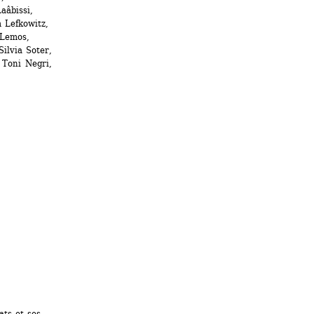
âbissi, 
Lefkowitz, 
Lemos, 
lvia Soter, 
Toni Negri, 
ts et ses 