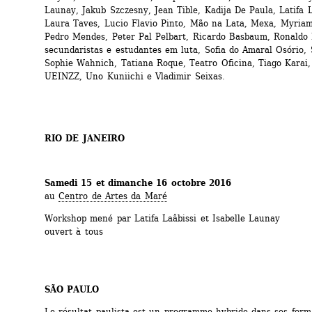
Launay, Jakub Szczesny, Jean Tible, Kadija De Paula, Latifa La
Laura Taves, Lucio Flavio Pinto, Mão na Lata, Mexa, Myriam 
Pedro Mendes, Peter Pal Pelbart, Ricardo Basbaum, Ronaldo 
secundaristas e estudantes em luta, Sofia do Amaral Osório, Si
Sophie Wahnich, Tatiana Roque, Teatro Oficina, Tiago Karai, 
UEINZZ, Uno Kuniichi e Vladimir Seixas.
RIO DE JANEIRO
Samedi 15 et dimanche 16 octobre 2016
au 
Centro de Artes da Maré
Workshop mené par Latifa Laâbissi et Isabelle Launay
ouvert à tous
SÃO PAULO
Le résultat paulista est un programme hybride dans ses forma