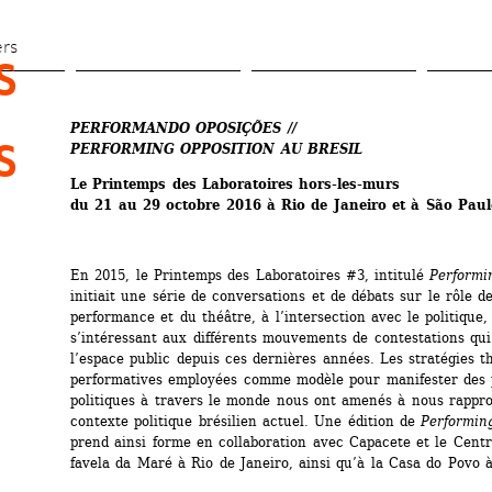
Aller 
au 
ers
 
contenu 
principal
PERFORMANDO OPOSIÇÕES // 
 
PERFORMING OPPOSITION AU BRESIL
Le Printemps des Laboratoires hors-les-murs
du 21 au 29 octobre 2016 à Rio de Janeiro et à São Paul
En 2015, le Printemps des Laboratoires #3, intitulé 
Performi
initiait une série de conversations et de débats sur le rôle de 
performance et du théâtre, à l’intersection avec le politique, 
s’intéressant aux différents mouvements de contestations qui
l’espace public depuis ces dernières années. Les stratégies th
performatives employées comme modèle pour manifester des p
politiques à travers le monde nous ont amenés à nous rappro
contexte politique brésilien actuel. Une édition de 
Performin
prend ainsi forme en collaboration avec Capacete et le Centre
favela da Maré à Rio de Janeiro, ainsi qu’à la Casa do Povo 