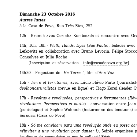
Dimanche 23 Octobre 2016 
Autres luttes
à la Casa de Povo, Rua Três Rios, 252
12h - Brunch avec Cozinha Kombinada et rencontre avec Gru
14h, 16h, 18h - 
Walk, Hands, Eyes (São Paulo)
, balades avec
Lefkowitz en collaboration avec Bruno Levorin, Felipe Stocco,
Gonçalves et Julia Rocha 
-- [Inscription et réservation : 
info@casadopovo.org.br
]
14h30 - Projection de 
Ha Terra !,
film d’Ana Va
z
15h -
Terre et territoires,
avec Lúcio Flávio Pinto (journaliste
deolhonosruralistas
(revue en ligne) et Tiago Karai (leader G
17h - 
Revoltas e revoluções, perspectivas e ferramentas (Révo
révolutions. Perspectives et outils
) - conversation entre Jean 
(politologue) et Sophie Wahnich (historienne des émotions) e
Seroussi (Casa do Povo).
18h - 
Só me convidam para uma revolução onde eu possa danç
m'inviter à une révolution pour danser !)
, Soirée organisée p
étudiants du secondaire et par le collectif Rózà