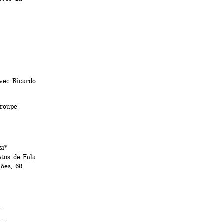
ec Ricardo 
roupe 
i* 
Atos de Fala
ões, 68
1