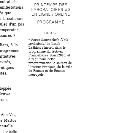
éralisée - 
PRINTEMPS DES 
nifestations 
LABORATOIRES #3 
ôt que 
EN LIGNE / ONLINE
 brésilienne 
PROGRAMME
uler d'un pas 
emporaine, 
notes: 
ssaires ?
* 
Ecran Somnanbule [Tela 
sonâmbula]
de Latifa 
ers, à la 
Laâbissi s'inscrit dans le 
 programme 
programme du festival 
FranceDanse Brasil2016, et 
tiatives 
a reçu pour cette 
vités, 
programmation le soutien de 
l'Institut Français, de la Ville 
atiques 
de Rennes et de Rennes 
es, 
métropole.
oppée 
Druwe, 
enzi, 
Ana Vaz, 
a Mattos, 
nuelle 
 Isabelle 