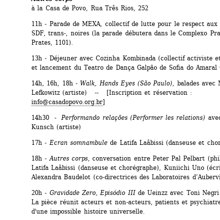
à la Casa de Povo, Rua Três Rios, 252
11h - Parade de MEXA, collectif de lutte pour le respect aux 
SDF, trans-, noires (la parade débutera dans le Complexo Pra
Prates, 1101).
13h - Déjeuner avec Cozinha Kombinada (collectif activiste et 
et lancement du Teatro de Dança Galpão de Sofia do Amaral 
14h, 16h, 18h - 
Walk, Hands Eyes (
São Paulo
)
, balades avec 
Lefkowitz (artiste) -- [Inscription et réservation : 
info@casadopovo.org.br
]
14h30 - 
Performando relações (Performer les relations)
avec
Kunsch (artiste)
17h - 
Ecran somnambule
de Latifa Laâbissi (danseuse et cho
18h - 
Autres corps
, conversation entre Peter Pal Pelbart (phil
Latifa Laâbissi (danseuse et chorégraphe), Kuniichi Uno (écri
Alexandra Baudelot (co-directrices des Laboratoires d’Aubervil
20h - 
Gravidade Zero, Episódio III
de Ueinzz avec Toni Negri (
La pièce réunit acteurs et non-acteurs, patients et psychiatre
d'une impossible histoire universelle.