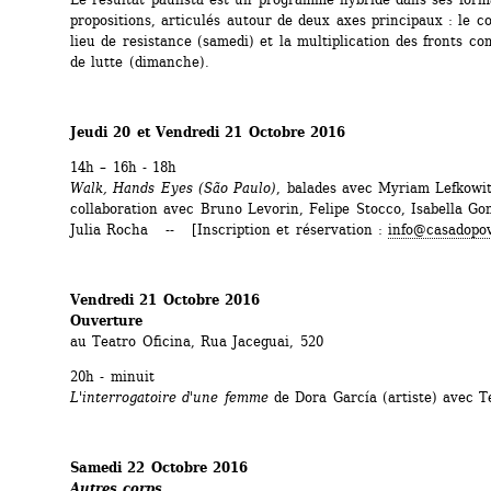
propositions, articulés autour de deux axes principaux : le c
lieu de resistance (samedi) et la multiplication des fronts co
de lutte (dimanche).
Jeudi 20 et Vendredi 21 Octobre 2016
14h – 16h - 18h
Walk, Hands Eyes (
São Paulo)
, balades avec Myriam Lefkowitz
collaboration avec Bruno Levorin, Felipe Stocco, Isabella Gon
Julia Rocha -- [Inscription et réservation : 
info@casadopov
Vendredi 21 Octobre 2016
Ouverture
au Teatro Oficina, Rua Jaceguai, 520
20h - minuit 
L'interrogatoire d'une femme
de Dora García (artiste) avec T
Samedi 22 Octobre 2016 
Autres corps