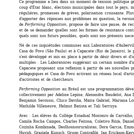
Ce programme a lieu dans un moment de tension politique gén
coup d'Etat blanc, élections municipales dans tout le pays, ma
régulières, promesses de grèves, polarisation croissante. Plut
d'apporter des réponses aux problèmes en question, la version
de 
Performing Opposition
, propose de faire une pause, de rec
et de se demander quelles sont les formes de resistance cont
quels sont nos futurs possibles, quels sont nos présents nece
Né de ces inquiétudes communes aux Laboratoires d'Aubervilli
Casa do Povo (São Paulo) et à Capacete (Rio de Janeiro), le
s'est développé et mis en place à partir de désir divers et d'ini
multiples : Les Laboratoires suggérant un certain nombre d'in
Capacete proposant une reflexion à partir de ses nouvelles pr
pédagogiques et Casa do Povo activant un réseau local d'artist
d'activistes et de chercheurs.
Performing Opposition
au Brésil est une programmation dével
collectivement par Adeline Lepine, Alexandra Baudelot, Ana 
Benjamin Seroussi, Chico Daviña, Maïra Gabriel, Mariana Lor
Mathilde Villeneuve, Helmut Batista et Tali Serruya.
Avec : Les élèves du Collège Estadual Monteiro de Carvalho, 
Camila Rocha Campos, Charles Feitosa, Coletivo Rózà, Daniel
Cozinha Kombinada, Deolhosnosruralistas, Dora Garcia, Emma
Huynh, Graziela Kunsch, Grupo Contrafilé, Ian Erickson-Kery,