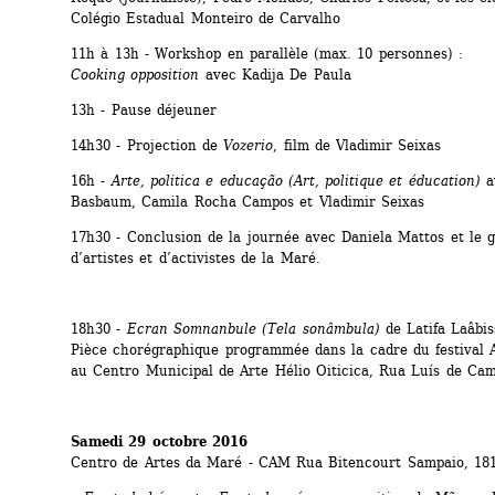
Colégio Estadual Monteiro de Carvalho
11h à 13h - Workshop en parallèle (max. 10 personnes) :
Cooking opposition
avec Kadija De Paula
13h - Pause déjeuner
14h30 - Projection de 
Vozerio
, film de Vladimir Seixas
16h - 
Arte, politica e educação (Art, politique et éducation)
av
Basbaum, Camila Rocha Campos et Vladimir Seixas
17h30 - Conclusion de la journée avec Daniela Mattos et le g
d’artistes et d’activistes de la Maré.
18h30 - 
Ecran Somnanbule (Tela sonâmbula)
de Latifa Laâbiss
Pièce chorégraphique programmée dans la cadre du festival 
au Centro Municipal de Arte Hélio Oiticica, Rua Luís de Cam
Samedi 29 octobre 2016
Centro de Artes da Maré - CAM Rua Bitencourt Sampaio, 18