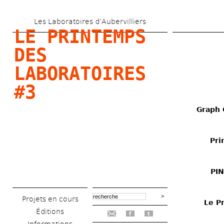
Aller 
Les Laboratoires d’Aubervilliers
au 
LE PRINTEMPS 
contenu 
DES 
principal
LABORATOIRES 
#3
Graph
Pri
PIN
Projets en cours
Le P
Éditions
f
t