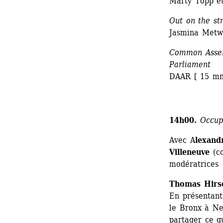
Marty Topp et
Out on the st
Jasmina Metwa
Common Assemb
Parliament
DAAR [ 15 mn
14h00.
Occuper
Avec A
lexand
Villeneuve
(co
modératrices
Thomas Hirs
En présentant
le Bronx à Ne
partager ce qu