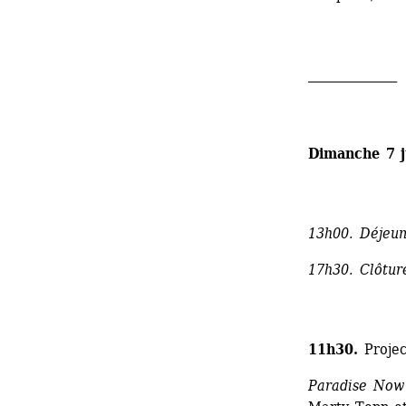
______________
Dimanche 7 j
13h00. Déjeun
17h30. Clôtur
11h30. 
Projec
Paradise Now 