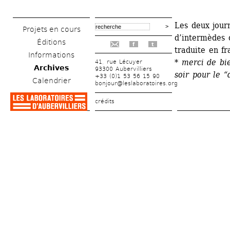
Les deux jour
Projets en cours
d’intermèdes c
Éditions
f
t
traduite en fr
Informations
* merci de bie
41, rue Lécuyer
Archives
93300 Aubervilliers
soir pour le “
+33 (0)1 53 56 15 90
Calendrier
bonjour@leslaboratoires.org
crédits