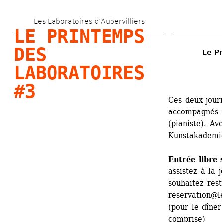
Aller 
Les Laboratoires d’Aubervilliers
au 
LE PRINTEMPS 
contenu 
DES 
Le P
principal
LABORATOIRES 
#3
Ces deux jour
accompagnés m
(pianiste). Av
Kunstakademie
Entrée libre 
assistez à la 
souhaitez rest
reservation@l
(pour le dîner
comprise)