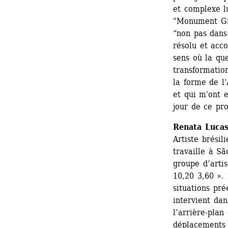
et complexe l
"Monument Gra
“non pas dans 
résolu et acco
sens où la que
transformation
la forme de l'
et qui m'ont 
jour de ce pro
Renata Luca
Artiste brésil
travaille à Sã
groupe d’artis
10,20 3,60 ». 
situations pré
intervient dan
l’arrière-plan
déplacements 