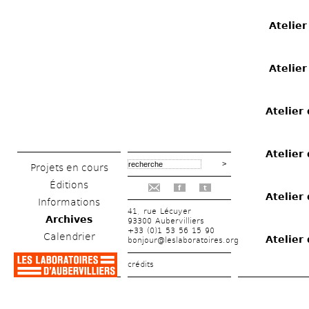
Atelier
Atelier
Atelier
Atelier
Projets en cours
Éditions
f
t
Atelier
Informations
41, rue Lécuyer
Archives
93300 Aubervilliers
+33 (0)1 53 56 15 90
Calendrier
Atelier
bonjour@leslaboratoires.org
crédits