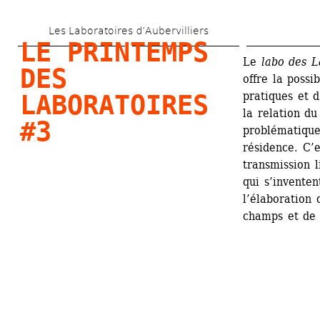
Aller 
Les Laboratoires d’Aubervilliers
au 
LE PRINTEMPS 
contenu 
Le
labo des L
DES 
offre la possi
principal
pratiques et 
LABORATOIRES 
la relation du
#3
problématiques
résidence. C’e
transmission l
qui s’inventen
l’élaboration 
champs et de 