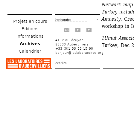
Network map o
Turkey includ
Amnesty
. Cre
Projets en cours
workshop in I
Éditions
f
t
Informations
1Umut Associ
41, rue Lécuyer
Archives
93300 Aubervilliers
Turkey, Dec 2
+33 (0)1 53 56 15 90
Calendrier
bonjour@leslaboratoires.org
crédits