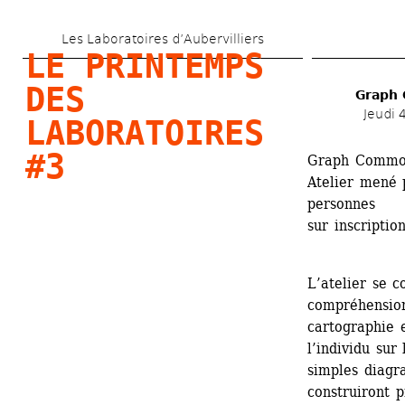
Aller 
Les Laboratoires d’Aubervilliers
au 
LE PRINTEMPS 
contenu 
DES 
Graph
principal
Jeudi 
LABORATOIRES 
#3
Graph Common
Atelier mené p
personnes
sur inscriptio
L’atelier se c
compréhension
cartographie e
l’individu sur
simples diagra
construiront 