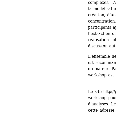
complexes. L’
la modélisatio
création, d’an
concentration,
participants a
l’extraction d
réalisation co
discussion au
L'ensemble de 
est recommand
ordinateur. Pa
workshop est v
Le site 
http:
workshop pour 
d’analyses. Le
cette adresse