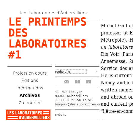
Aller 
Les Laboratoires d’Aubervilliers
au 
LE PRINTEMPS 
contenu 
Michel Gaillot
DES 
professor at 
principal
Métropole). H
LABORATOIRES 
un laboratoire
#1
Dis Voir, Pari
Annemasse, 2
Service des ar
Projets en cours
He is currentl
Éditions
Nancy and a b
f
t
Informations
written numer
41, rue Lécuyer
Archives
93300 Aubervilliers
and abroad on 
+33 (0)1 53 56 15 90
Calendrier
and current po
bonjour@leslaboratoires.org
“l'être-en-co
crédits