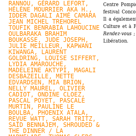
RANNOU
, 
GÉRARD LEFORT
, 
Centre Pompid
HÉLÈNE MOURRIER AKA H., 
festival Conco
IDDER DAGALI AIMÉ CAMARA 
Il a égalemen
JEAN MICHEL TREHOREL 
Culture et à 
TOUFIK BENRABIA LAHOUCINE 
OULBARAKA BRAHIM 
Rendez-vous 
;
BOUKASSE, JUDE JOSEPH, 
Libération.
JULIE MEILLEUR
, KAPWANI 
KIWANGA, 
LAURENT 
GOLDRING
, 
LOUISE SIFFERT
, 
LYDIA AMAROUCHE, 
MADELEINE AKTYPI, MAGALI 
DESBAZEILLE, 
METTE 
EDVARDSEN
, MIA BRION, 
NELLY MAUREL
, OLIVIER 
CADIOT, 
ONDINE CLOEZ
, 
PASCAL POYET
, 
PASCALE 
MURTIN
, PAULINE LE 
BOULBA, 
PHOENIX ATALA
, 
REVUE WATT
, SARAH TRITZ, 
SAÏD BENNAJEM, SHROUDED & 
THE DINNER / LA 