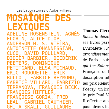
Aller 
Les Laboratoires d’Aubervilliers
au 
MOSAÏQUE DES 
contenu 
LEXIQUES
principal
Thomas Cler
ADELINE ROSENSTEIN, 
AGNÈS 
Sachs le dés
FLORIN
, 
ALICE DIOP
, 
ses livres par
ANDERSON H. S. VIEIRA, 
ANTOINETTE OHANNESSIAN
, 
L’Arbalète : 
P
CUCO, 
DAVID POULLARD
, 
arrondissemen
DIDIER BARBIER, 
DIEDERIK 
de Paris ; pui
PEETERS
, 
DOMINIQUE 
qui tua Rolan
PETITGAND
, 
ELSA MICHAUD
, 
Française de 
ERIC ROUQUETTE, 
ERIK 
BULLOT
, FABRICE REYMOND, 
description in
FABRICE VILLARD
, FABRIZIO 
les prix Renau
TERRANOVA, FRANÇOIS DECK, 
Poeasy
, un li
FRANÇOIS HIFFLER, 
le prix Paul V
FRANÇOISE GORIA
, FRED 
Il effectue au
LEAL, 
GABRIEL GAUTHIER
, 
GHITA SKALI, 
GUILLAUME 
pour divers li