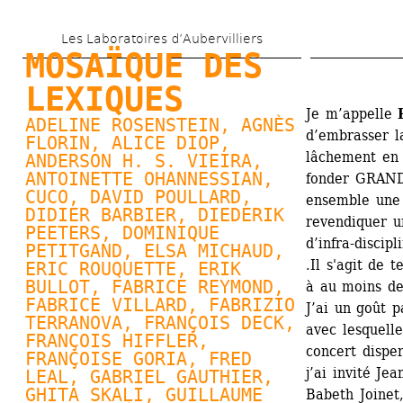
Aller 
Les Laboratoires d’Aubervilliers
au 
MOSAÏQUE DES 
contenu 
LEXIQUES
principal
Je m’appelle 
ADELINE ROSENSTEIN, 
AGNÈS 
d’embrasser l
FLORIN
, 
ALICE DIOP
, 
lâchement en 1
ANDERSON H. S. VIEIRA, 
ANTOINETTE OHANNESSIAN
, 
fonder GRAND
CUCO, 
DAVID POULLARD
, 
ensemble une 
DIDIER BARBIER, 
DIEDERIK 
revendiquer un
PEETERS
, 
DOMINIQUE 
d’infra-discipli
PETITGAND
, 
ELSA MICHAUD
, 
.Il s'agit de 
ERIC ROUQUETTE, 
ERIK 
BULLOT
, FABRICE REYMOND, 
à au moins de
FABRICE VILLARD
, FABRIZIO 
J’ai un goût p
TERRANOVA, FRANÇOIS DECK, 
avec lesquelle
FRANÇOIS HIFFLER, 
concert disper
FRANÇOISE GORIA
, FRED 
j’ai invité Je
LEAL, 
GABRIEL GAUTHIER
, 
GHITA SKALI, 
GUILLAUME 
Babeth Joinet