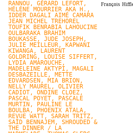
RANNOU
, 
GÉRARD LEFORT
, 
François Hiff
HÉLÈNE MOURRIER AKA H., 
IDDER DAGALI AIMÉ CAMARA 
JEAN MICHEL TREHOREL 
TOUFIK BENRABIA LAHOUCINE 
OULBARAKA BRAHIM 
BOUKASSE, JUDE JOSEPH, 
JULIE MEILLEUR
, KAPWANI 
KIWANGA, 
LAURENT 
GOLDRING
, 
LOUISE SIFFERT
, 
LYDIA AMAROUCHE, 
MADELEINE AKTYPI, MAGALI 
DESBAZEILLE, 
METTE 
EDVARDSEN
, MIA BRION, 
NELLY MAUREL
, OLIVIER 
CADIOT, 
ONDINE CLOEZ
, 
PASCAL POYET
, 
PASCALE 
MURTIN
, PAULINE LE 
BOULBA, 
PHOENIX ATALA
, 
REVUE WATT
, SARAH TRITZ, 
SAÏD BENNAJEM, SHROUDED & 
THE DINNER / LA 