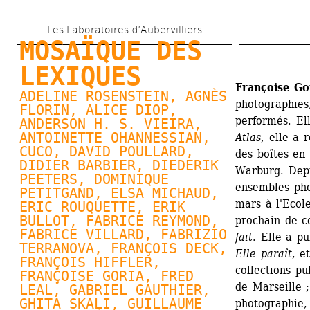
Aller 
Les Laboratoires d’Aubervilliers
au 
MOSAÏQUE DES 
contenu 
LEXIQUES
principal
Françoise Go
ADELINE ROSENSTEIN, 
AGNÈS 
photographies,
FLORIN
, 
ALICE DIOP
, 
performés. Ell
ANDERSON H. S. VIEIRA, 
ANTOINETTE OHANNESSIAN
, 
Atlas
, elle a 
CUCO, 
DAVID POULLARD
, 
des boîtes en 
DIDIER BARBIER, 
DIEDERIK 
Warburg. Depu
PEETERS
, 
DOMINIQUE 
ensembles pho
PETITGAND
, 
ELSA MICHAUD
, 
mars à l'Ecole
ERIC ROUQUETTE, 
ERIK 
BULLOT
, FABRICE REYMOND, 
prochain de c
FABRICE VILLARD
, FABRIZIO 
fait
. Elle a p
TERRANOVA, FRANÇOIS DECK, 
Elle paraît
, e
FRANÇOIS HIFFLER, 
collections pu
FRANÇOISE GORIA
, FRED 
de Marseille 
LEAL, 
GABRIEL GAUTHIER
, 
GHITA SKALI, 
GUILLAUME 
photographie, 