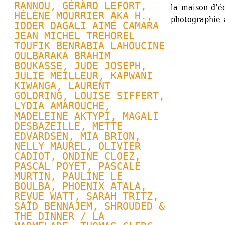
RANNOU
, 
GÉRARD LEFORT
, 
la maison d’éd
HÉLÈNE MOURRIER AKA H., 
photographie à
IDDER DAGALI AIMÉ CAMARA 
JEAN MICHEL TREHOREL 
TOUFIK BENRABIA LAHOUCINE 
OULBARAKA BRAHIM 
BOUKASSE, JUDE JOSEPH, 
JULIE MEILLEUR
, KAPWANI 
KIWANGA, 
LAURENT 
GOLDRING
, 
LOUISE SIFFERT
, 
LYDIA AMAROUCHE, 
MADELEINE AKTYPI, MAGALI 
DESBAZEILLE, 
METTE 
EDVARDSEN
, MIA BRION, 
NELLY MAUREL
, OLIVIER 
CADIOT, 
ONDINE CLOEZ
, 
PASCAL POYET
, 
PASCALE 
MURTIN
, PAULINE LE 
BOULBA, 
PHOENIX ATALA
, 
REVUE WATT
, SARAH TRITZ, 
SAÏD BENNAJEM, SHROUDED & 
THE DINNER / LA 