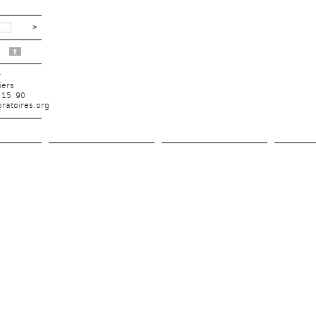
t
r
iers
 15 90
ratoires.org