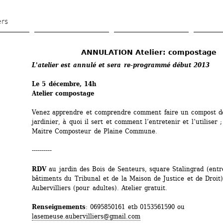
Aller 
au 
ers
contenu 
principal
ANNULATION Atelier: compostage
L'atelier est annulé et sera re-programmé début 2013
Le 5 décembre, 14h
Atelier compostage
Venez apprendre et comprendre comment faire un compost do
jardinier, à quoi il sert et comment l’entretenir et l’utiliser ;
Maitre Composteur de Plaine Commune.
----------
RDV
au jardin des Bois de Senteurs, square Stalingrad (entre
bâtiments du Tribunal et de la Maison de Justice et de Droit),
Aubervilliers (pour adultes). Atelier gratuit.
Renseignements
: 0695850161 etb 0153561590 ou 
lasemeuse.aubervilliers@gmail.com