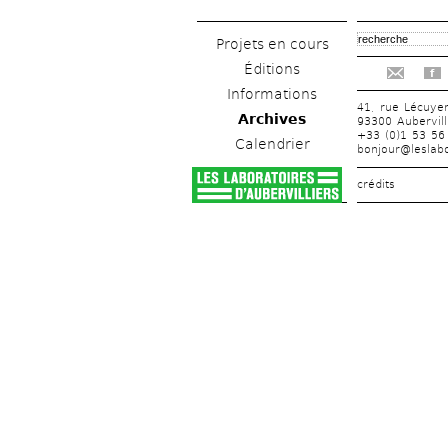
Projets en cours
Éditions
f
Informations
41, rue Lécuye
Archives
93300 Aubervill
+33 (0)1 53 56
Calendrier
bonjour@leslabo
crédits