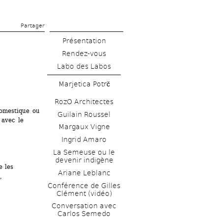
Partager 
Présentation
Rendez-vous
Labo des Labos
Marjetica Potrč
RozO Architectes
mestique ou 
Guilain Roussel
 avec le 
Margaux Vigne
Ingrid Amaro
La Semeuse ou le 
devenir indigène
 les 
Ariane Leblanc
 
Conférence de Gilles 
Clément (vidéo)
Conversation avec 
Carlos Semedo