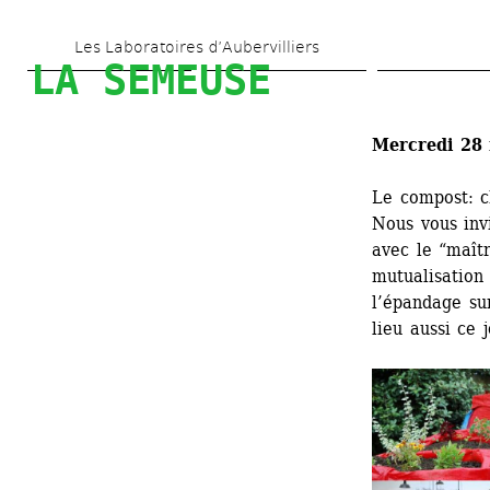
Aller 
Les Laboratoires d’Aubervilliers
au 
LA SEMEUSE
contenu 
principal
Mercredi 28 
Le compost: c
Nous vous invi
avec le “maît
mutualisation
l’épandage sur
lieu aussi ce j