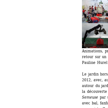
Animations, pr
retour sur un
Pauline Hurel
Le jardin hors
2012, avec, a
autour du jard
la découverte
Semeuse
par s
avec bal, fanf