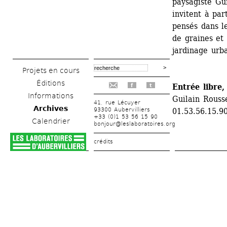
paysagiste Gui
invitent à par
pensés dans l
de graines et 
jardinage urba
Projets en cours
Éditions
Entrée libre
f
t
Informations
Guilain Rousse
41, rue Lécuyer
Archives
93300 Aubervilliers
01.53.56.15.9
+33 (0)1 53 56 15 90
Calendrier
bonjour@leslaboratoires.org
crédits