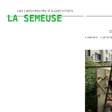
Aller 
Les Laboratoires d’Aubervilliers
au 
LA SEMEUSE
contenu 
principal
D
ateliers
jardin