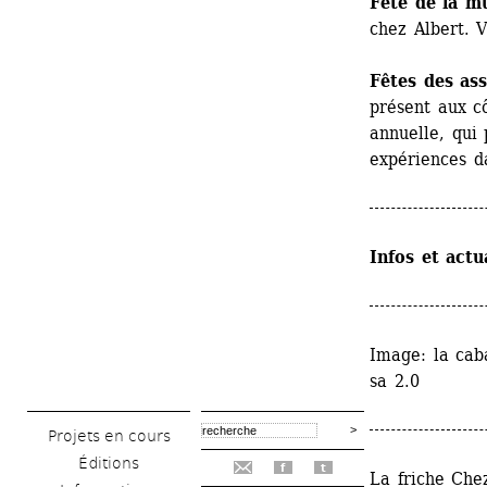
Fête de la m
chez Albert. 
Fêtes des ass
présent aux cô
annuelle, qui 
expériences da
Infos et actu
Image: la cab
sa 2.0
Projets en cours
Éditions
f
t
La friche Chez