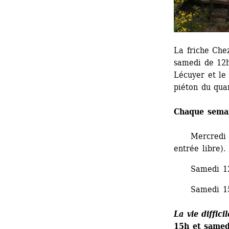
La friche Chez
samedi de 12h
Lécuyer et le 
piéton du quar
Chaque semain
Mercredi
entrée libre).
Samedi 12h-1
Samedi 15h-
La vie diffic
15h et samed