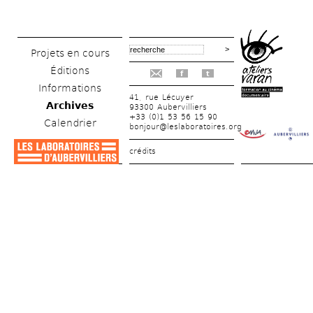
Projets en cours
Éditions
f
t
Informations
41, rue Lécuyer
Archives
93300 Aubervilliers
+33 (0)1 53 56 15 90
Calendrier
bonjour@leslaboratoires.org
crédits