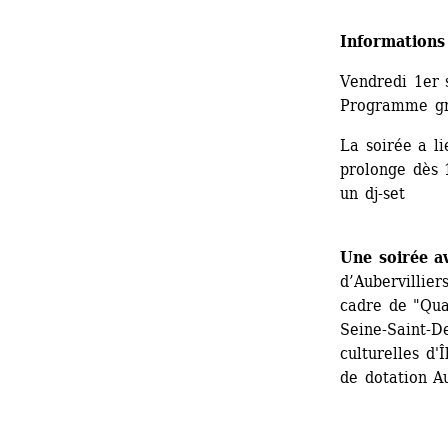
Informations
Vendredi 1er 
Programme gra
La soirée a li
prolonge dès 
un dj-set
Une soirée a
d’Aubervillier
cadre de "Qua
Seine-Saint-De
culturelles d'
de dotation A