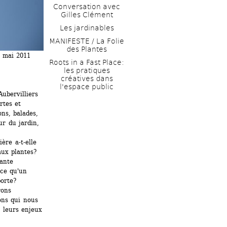
Conversation avec 
Gilles Clément
Les jardinables
MANIFESTE / La Folie 
des Plantes
 mai 2011 
Roots in a Fast Place: 
les pratiques 
créatives dans 
l'espace public
ubervilliers 
tes et 
s, balades, 
r du jardin, 
re a-t-elle 
ux plantes? 
ante 
ce qu'un 
orte? 
ons 
ons qui nous 
 leurs enjeux 