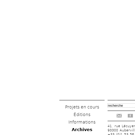
Projets en cours
Éditions
f
Informations
41, rue Lécuye
Archives
93300 Aubervill
+33 (0)1 53 56