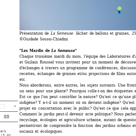
Présentation de
La Semeuse
: lâcher de ballons et graines, 25
©Ouidade Soussi-Chiadmi
"Les Mardis de 
La Semeuse
"
Chaque troisième mardi du mois, l'équipe des Laboratoires d'A
et Guilain Roussel vous invitent pour un moment de découver
d'échanges à travers un programme de conférences, discussion
recettes, échanges de graines et/ou projections de films autou
etc.
Nous aborderons, entre autres, les sujets suivants: Une frontiè
un sens pour une plante? Pourquoi colle-t-on des étiquettes a
Est ce que l'on peut contrôler la nature? Qu'est ce qu'une pl
indigène? Y a-t-il un moment où on devient indigène? Qu'est 
projet en concertation avec le public? Qu'est ce que cela app
Comment le jardin peut-il devenir acte politique? Nous parler
t
recyclage, écologies et agriculture urbaine, autant de questi
permettront de comprendre la fonction des jardins urbains et
r
sociaux et écologiques.
iers
 15 90