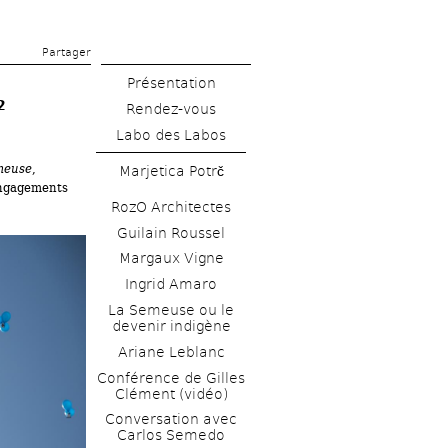
Partager 
Présentation
2
Rendez-vous
Labo des Labos
meuse
, 
Marjetica Potrč
ngagements 
RozO Architectes
Guilain Roussel
Margaux Vigne
Ingrid Amaro
La Semeuse ou le 
devenir indigène
Ariane Leblanc
Conférence de Gilles 
Clément (vidéo)
Conversation avec 
Carlos Semedo