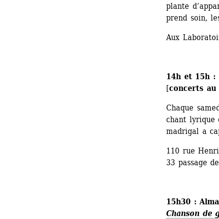
plante d’appa
prend soin, le
Aux Laboratoi
14h et 15h
:
[
concerts au
Chaque samedi
chant lyrique
madrigal a ca
110 rue Henri
33 passage de
15h30 : Alma
Chanson de g