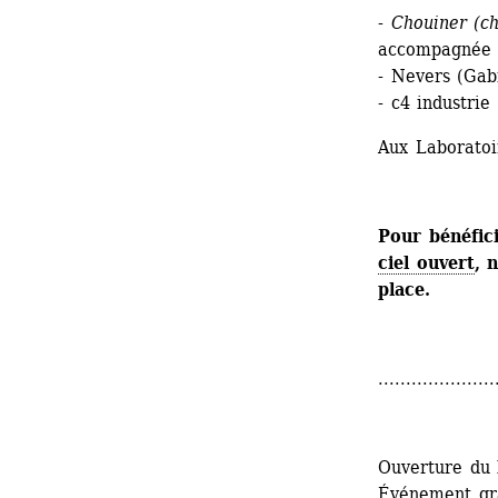
- 
Chouiner (c
accompagnée d
- Nevers (Gab
- c4 industrie
Aux Laboratoi
Pour bénéfic
ciel ouvert
, 
place.
.....................
Ouverture du 
Événement gr