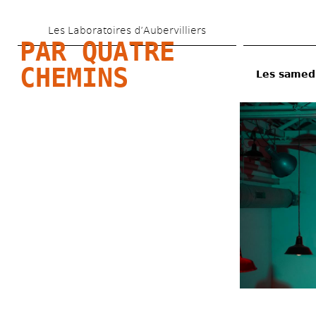
Aller 
Les Laboratoires d’Aubervilliers
au 
PAR QUATRE 
contenu 
CHEMINS
Les samedi
principal