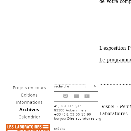
de votre comp
.....................
L'exposition 
Le programme 
.....................
Projets en cours
Éditions
f
t
Informations
Visuel : 
Peint
41, rue Lécuyer
Archives
93300 Aubervilliers
Laboratoires
+33 (0)1 53 56 15 90
Calendrier
bonjour@leslaboratoires.org
crédits