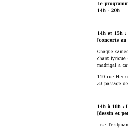
Le programm
14h - 20h
14h et 15h
:
[
concerts au
Chaque samedi
chant lyrique
madrigal a ca
110 rue Henri
33 passage de
14h à 18h : 
[
dessin et p
Lise Terdjman 