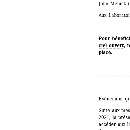
John Menick (
Aux Laboratoi
Pour bénéfic
ciel ouvert
, 
place.
.....................
Événement gr
Suite aux mesu
2021, la prése
accéder aux l