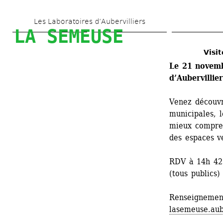
Aller 
Les Laboratoires d’Aubervilliers
au 
LA SEMEUSE
contenu 
Visit
principal
Le 21 novembr
d’Aubervillie
Venez découvri
municipales, l
mieux compren
des espaces ve
RDV à 14h 42 
(tous publics)
Renseignemen
lasemeuse.aub