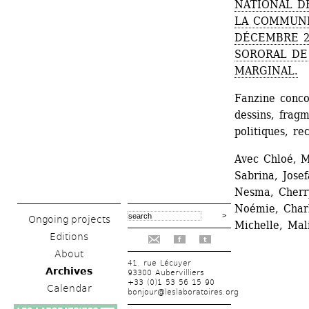
NATIONAL DE
LA COMMUNE
DÉCEMBRE 20
SORORAL DE
MARGINAL.
Fanzine conco
dessins, fragm
politiques, r
Avec Chloé, Me
Sabrina, Jose
Nesma, Cherry
Noémie, Charl
Ongoing projects
Michelle, Mal
Editions
f
t
About
41, rue Lécuyer
Archives
93300 Aubervilliers
+33 (0)1 53 56 15 90
Calendar
bonjour@leslaboratoires.org