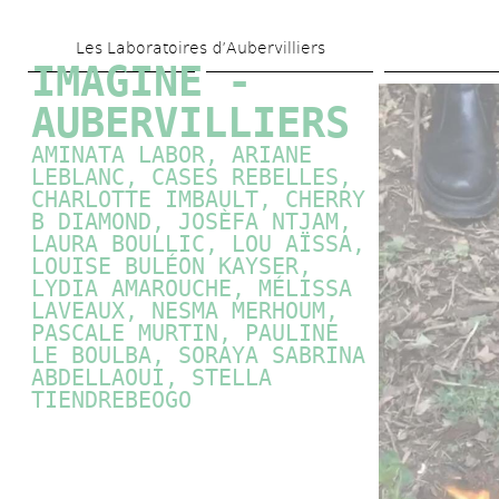
Skip 
Les Laboratoires d’Aubervilliers
to 
IMAGINE - 
main 
AUBERVILLIERS
content
AMINATA LABOR, ARIANE 
LEBLANC, CASES REBELLES, 
CHARLOTTE IMBAULT, CHERRY 
B DIAMOND, JOSÈFA NTJAM, 
LAURA BOULLIC, LOU AÏSSA, 
LOUISE BULÉON KAYSER, 
LYDIA AMAROUCHE, MÉLISSA 
LAVEAUX, NESMA MERHOUM, 
PASCALE MURTIN
, PAULINE 
LE BOULBA, SORAYA SABRINA 
ABDELLAOUI, STELLA 
TIENDREBEOGO