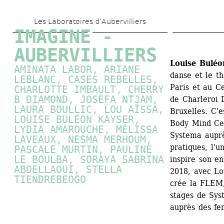
Skip 
Les Laboratoires d’Aubervilliers
to 
IMAGINE - 
main 
AUBERVILLIERS
content
Louise Buléo
AMINATA LABOR, ARIANE 
danse et le th
LEBLANC, CASES REBELLES, 
Paris et au Ce
CHARLOTTE IMBAULT, CHERRY 
B DIAMOND, JOSÈFA NTJAM, 
de Charleroi
LAURA BOULLIC, LOU AÏSSA, 
Bruxelles. C'e
LOUISE BULÉON KAYSER, 
Body Mind Cen
LYDIA AMAROUCHE, MÉLISSA 
Systema auprè
LAVEAUX, NESMA MERHOUM, 
pratiques, l'u
PASCALE MURTIN
, PAULINE 
LE BOULBA, SORAYA SABRINA 
inspire son en
ABDELLAOUI, STELLA 
2018, avec Lo
TIENDREBEOGO
crée la FLEM,
stages de Sys
auprès des fe