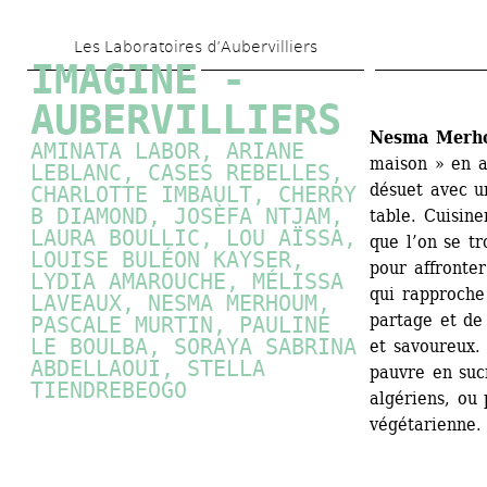
Skip 
Les Laboratoires d’Aubervilliers
to 
IMAGINE - 
main 
AUBERVILLIERS
content
Nesma Merho
AMINATA LABOR, ARIANE 
maison » en ar
LEBLANC, CASES REBELLES, 
désuet avec u
CHARLOTTE IMBAULT, CHERRY 
B DIAMOND, JOSÈFA NTJAM, 
table. Cuisin
LAURA BOULLIC, LOU AÏSSA, 
que l’on se t
LOUISE BULÉON KAYSER, 
pour affronter
LYDIA AMAROUCHE, MÉLISSA 
qui rapproche 
LAVEAUX, NESMA MERHOUM, 
partage et de 
PASCALE MURTIN
, PAULINE 
LE BOULBA, SORAYA SABRINA 
et savoureux. 
ABDELLAOUI, STELLA 
pauvre en sucr
TIENDREBEOGO
algériens, ou
végétarienne. 