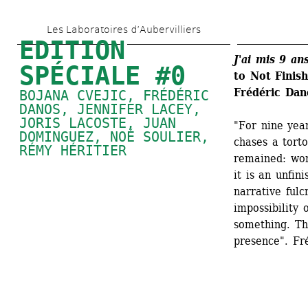
Skip 
Les Laboratoires d’Aubervilliers
to 
EDITION 
main 
J'ai mis 9 a
SPÉCIALE #0
to Not Finish
content
Frédéric D
BOJANA CVEJIC, FRÉDÉRIC 
DANOS, 
JENNIFER LACEY
, 
JORIS LACOSTE, 
JUAN 
"For nine yea
DOMINGUEZ
, 
NOÉ SOULIER
, 
chases a torto
RÉMY HÉRITIER
remained: work
it is an unfini
narrative fulcr
impossibility 
something. Th
presence". Fr