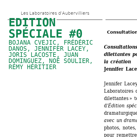
Aller 
Les Laboratoires d’Aubervilliers
au 
EDITION 
contenu 
SPÉCIALE #0
Consultatio
principal
BOJANA CVEJIC
, 
FRÉDÉRIC 
Consultation
DANOS
, 
JENNIFER LACEY
, 
JORIS LACOSTE
, 
JUAN 
dilettantes 
p
DOMINGUEZ
, 
NOÉ SOULIER
, 
la création 
RÉMY HÉRITIER
Jennifer Lac
Jennifer Lacey
Laboratoires 
dilettantes » 
d'
Édition spéc
dramaturgique
avec un dram
photos, notes, 
pour remettre