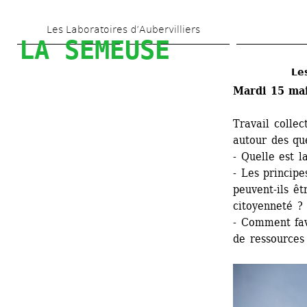
Aller 
Les Laboratoires d’Aubervilliers
au 
LA SEMEUSE
contenu 
Le
principal
Mardi 15 mai
Travail collec
autour des que
- Quelle est l
- Les principe
peuvent-ils êt
citoyenneté ?
- Comment favo
de ressources