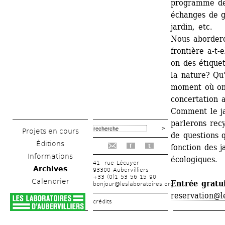
programme de c
échanges de gr
jardin, etc.
Nous aborderon
frontière a-t-
on des étiquet
la nature? Qu'
moment où on 
concertation a
Comment le jar
parlerons recy
Projets en cours
de questions 
Éditions
fonction des j
f
t
Informations
écologiques.
41, rue Lécuyer
Archives
93300 Aubervilliers
+33 (0)1 53 56 15 90
Calendrier
Entrée gratui
bonjour@leslaboratoires.org
reservation@l
crédits