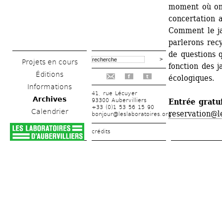
moment où on 
concertation a
Comment le jar
parlerons recy
de questions 
Projets en cours
fonction des j
Éditions
écologiques.
f
t
Informations
41, rue Lécuyer
Archives
93300 Aubervilliers
Entrée gratu
+33 (0)1 53 56 15 90
Calendrier
reservation@l
bonjour@leslaboratoires.org
crédits