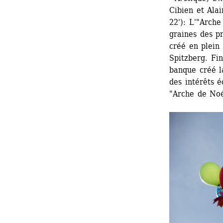
Cibien et Alai
22'): 
L'"Arche 
graines des pr
créé en plein 
Spitzberg. Fi
banque créé l
des intérêts é
"Arche de Noé