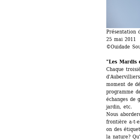
Présentation 
25 mai 2011 
©Ouidade Sou
"Les Mardis 
Chaque troisi
d'Aubervillier
moment de déc
programme de c
échanges de gr
jardin, etc.
Nous aborderon
frontière a-t-
on des étiquet
la nature? Qu'