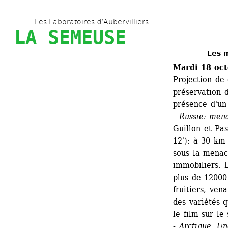
Aller 
Les Laboratoires d’Aubervilliers
au 
LA SEMEUSE
contenu 
Les 
principal
Mardi 18 oct
Projection de 
préservation d
présence d'un 
- Russie: men
Guillon et Pas
12'): à 30 km 
sous la menac
immobiliers. 
plus de 12000 
fruitiers, ve
des variétés q
le film sur le 
- Arctique, U