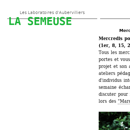
Aller 
Les Laboratoires d’Aubervilliers
au 
LA SEMEUSE
contenu 
Merc
principal
Mercredis po
(1er, 8, 15, 
Tous les merc
portes et vous
projet et son 
ateliers pédag
d'individus in
semaine échan
discuter pour
lors des 
"Mar