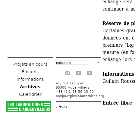
échange sera b
continuer à n
Réserve de p
Certaines grai
données ont ét
premiers "big 
mesure (en fo
échange lors 
Projets en cours
Éditions
Informations
f
t
Informations
Guilain Rousse
41, rue Lécuyer
Archives
93300 Aubervilliers
+33 (0)1 53 56 15 90
Calendrier
bonjour@leslaboratoires.org
Entrée libre
crédits