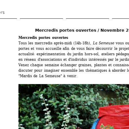
Aller 
au 
ers
contenu 
principal
Mercredis portes ouvertes / Novembre 
Mercredis portes ouvertes
Tous les mercredis après-midi (14h-18h), 
La Semeuse
vous ou
portes et vous accueille afin de vous faire découvrir le projet
actualité: expérimentation du jardin hors-sol, ateliers pédagog
en réseau d'associations et d'individus intéressés par le jardi
Venez chaque semaine échanger graines, plantes et connaissa
discuter pour imaginer ensemble les thématiques à aborder lo
"Mardis de La Semeuse" à venir.