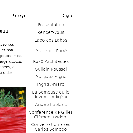
Partager 
English
Présentation
2011
Rendez-vous
Labo des Labos
vre ses 
 et son 
Marjetica Potrč
iques, mise 
RozO Architectes
nage urbain. 
nces, et 
Guilain Roussel
rs des 
Margaux Vigne
Ingrid Amaro
La Semeuse ou le 
devenir indigène
Ariane Leblanc
Conférence de Gilles 
Clément (vidéo)
Conversation avec 
Carlos Semedo