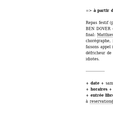
=> à partir 
Repas festif (
BEN DOVER - [
final: 
Matthie
chorégraphe, m
faisons appel
défricheur de 
idiotes.
---------------
+ date +
same
+ horaires +
+ entrée libr
à 
reservation