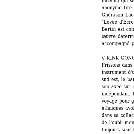
inconnu qui s
anonyme tiré 
Ghérasim Luca 
"Levée d'Écro
Bertin
est com
œuvre détermin
accompagné pa
// KINK GONG 
Frissons dans 
instrument d'u
sud est, le b
son axée sur 
indépendant, 
voyage pour g
ethniques avoi
dans sa colle
de l'oubli men
toujours sous 