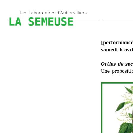
Aller 
Les Laboratoires d’Aubervilliers
au 
LA SEMEUSE
contenu 
principal
[performance
samedi 6 avr
Orties de se
Une proposit