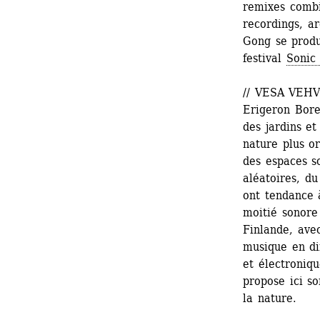
remixes combi
recordings, ar
Gong se produi
festival 
Sonic 
// VESA VEHV
Erigeron Borea
des jardins et
nature plus o
des espaces s
aléatoires, d
ont tendance 
moitié sonore
Finlande, avec
musique en di
et électroniqu
propose ici so
la nature. 