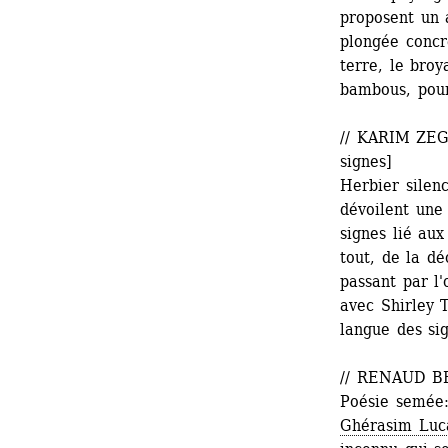
proposent un 
plongée concrè
terre, le broy
bambous, pour 
// KARIM ZEG
signes] 
Herbier silen
dévoilent une 
signes lié aux
tout, de la dé
passant par l'
avec Shirley T
langue des sig
// RENAUD BER
Poésie semée:
Ghérasim Luc