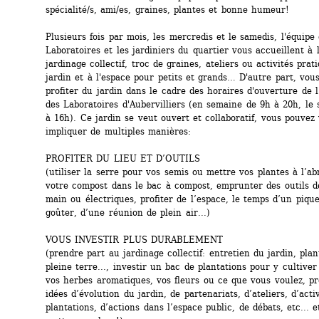
spécialité/s, ami/es, graines, plantes et bonne humeur!
Plusieurs fois par mois, les mercredis et le samedis, l'équipe 
Laboratoires et les jardiniers du quartier vous accueillent à 
jardinage collectif, troc de graines, ateliers ou activités prati
jardin et à l'espace pour petits et grands… D'autre part, vous
profiter du jardin dans le cadre des horaires d'ouverture de l
des Laboratoires d'Aubervilliers (en semaine de 9h à 20h, le 
à 16h). Ce jardin se veut ouvert et collaboratif, vous pouvez 
impliquer de multiples manières:
PROFITER DU LIEU ET D’OUTILS
(utiliser la serre pour vos semis ou mettre vos plantes à l’ab
votre compost dans le bac à compost, emprunter des outils de
main ou électriques, profiter de l’espace, le temps d’un pique
goûter, d’une réunion de plein air...)
VOUS INVESTIR PLUS DURABLEMENT
(prendre part au jardinage collectif: entretien du jardin, plan
pleine terre..., investir un bac de plantations pour y cultiver
vos herbes aromatiques, vos fleurs ou ce que vous voulez, pr
idées d’évolution du jardin, de partenariats, d’ateliers, d’activ
plantations, d’actions dans l’espace public, de débats, etc... 