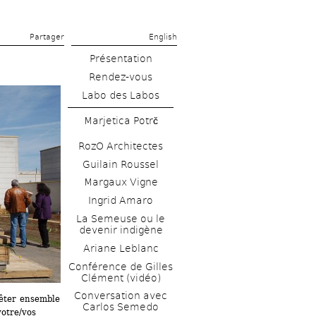
Partager 
English
Présentation
Rendez-vous
Labo des Labos
Marjetica Potrč
RozO Architectes
Guilain Roussel
Margaux Vigne
Ingrid Amaro
La Semeuse ou le 
devenir indigène
Ariane Leblanc
Conférence de Gilles 
Clément (vidéo)
Conversation avec 
êter ensemble 
Carlos Semedo
otre/vos 