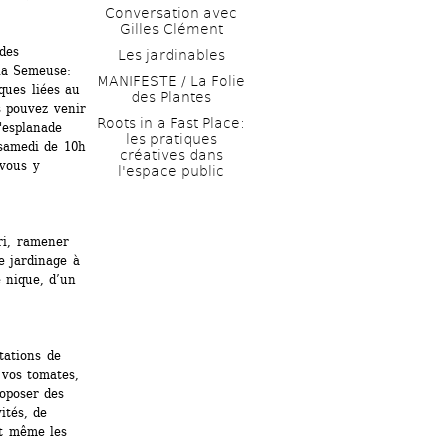
Conversation avec 
Gilles Clément
des 
Les jardinables
la Semeuse: 
MANIFESTE / La Folie 
ques liées au 
des Plantes
 pouvez venir 
Roots in a Fast Place: 
'esplanade 
les pratiques 
samedi de 10h 
créatives dans 
vous y 
l'espace public
ri, ramener 
 jardinage à 
 nique, d’un 
tations de 
 vos tomates, 
oposer des 
ités, de 
et même les 