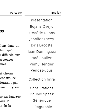
Partager 
English
Présentation
Bojana Cvejic
/FR
Frédéric Danos
Jennifer Lacey
Joris Lacoste
lent dans un 
dant qu'un 
Juan Dominguez
 diffusée sur 
Noé Soulier
rs/euses, 
Rémy Héritier
ines 
Rendez-vous
t choisir 
construire 
Collection fmra
ionnant par 
mmentary
sur 
Consultations
Double Speak
e un langage 
Générique
our la 
e de la 
Idéographie