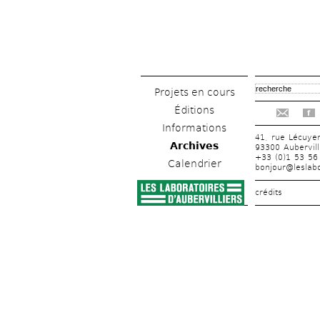
Projets en cours
Éditions
f
Informations
41, rue Lécuye
Archives
93300 Aubervill
+33 (0)1 53 56
Calendrier
bonjour@leslabo
crédits