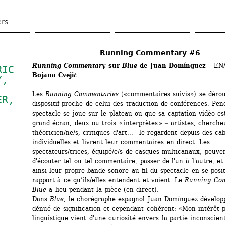
Aller 
au 
ers
contenu 
principal
Running Commentary #6
Running Commentary
sur 
Blue
de Juan Domínguez 
EN
IC 
Bojana Cvejić 
Y
, 
Les
Running Commentaries
(«commentaires suivis») se dérou
ER
, 
dispositif proche de celui des traduction de conférences. Pen
spectacle se joue sur le plateau ou que sa captation vidéo est
grand écran, deux ou trois « interprètes » ‒ artistes, chercheu
théoricien/ne/s, critiques d'art...‒ le regardent depuis des cab
individuelles et livrent leur commentaires en direct. Les 
spectateurs/trices, équipé/e/s de casques multicanaux, peuven
d'écouter tel ou tel commentaire, passer de l'un à l'autre, et 
ainsi leur propre bande sonore au fil du spectacle en se posit
rapport à ce qu’ils/elles entendent et voient. Le 
Running Co
Blue
a lieu pendant la pièce (en direct). 
Dans 
Blue
, le chorégraphe espagnol Juan Domínguez développ
dénué de signification et cependant cohérent: «Mon intérêt p
linguistique vient d'une curiosité envers la partie inconscient