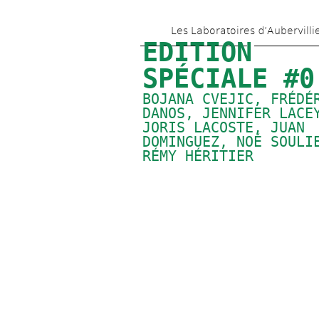
Les Laboratoires d’Aubervilli
EDITION 
SPÉCIALE #0
BOJANA CVEJIC
, 
FRÉDÉR
DANOS
, 
JENNIFER LACE
JORIS LACOSTE
, 
JUAN 
DOMINGUEZ
, 
NOÉ SOULI
RÉMY HÉRITIER