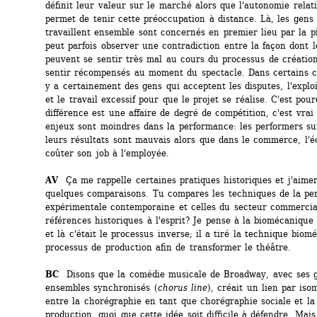
définit leur valeur sur le marché alors que l'autonomie relativ
permet de tenir cette préoccupation à distance. Là, les gens 
travaillent ensemble sont concernés en premier lieu par la pi
peut parfois observer une contradiction entre la façon dont l
peuvent se sentir très mal au cours du processus de création
sentir récompensés au moment du spectacle. Dans certains c
y a certainement des gens qui acceptent les disputes, l'exploit
et le travail excessif pour que le projet se réalise. C'est pourq
différence est une affaire de degré de compétition, c'est vrai 
enjeux sont moindres dans la performance: les performers sur
leurs résultats sont mauvais alors que dans le commerce, l'é
coûter son job à l'employée. 
AV
Ça me rappelle certaines pratiques historiques et j'aimera
quelques comparaisons. Tu compares les techniques de la pe
expérimentale contemporaine et celles du secteur commercial
références historiques à l'esprit? Je pense à la biomécanique
et là c'était le processus inverse; il a tiré la technique biom
processus de production afin de transformer le théâtre. 
BC 
Disons que la comédie musicale de Broadway, avec ses g
ensembles synchronisés (
chorus line
), créait un lien par iso
entre la chorégraphie en tant que chorégraphie sociale et la 
production, quoi que cette idée soit difficile à défendre. Mais