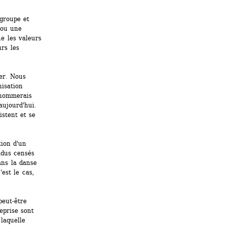
roupe et 
ou une 
e les valeurs 
s les 
er. Nous 
isation 
nommerais 
ujourd'hui. 
stent et se 
ion d'un 
dus censés 
ns la danse 
est le cas, 
eut-être 
prise sont 
aquelle 