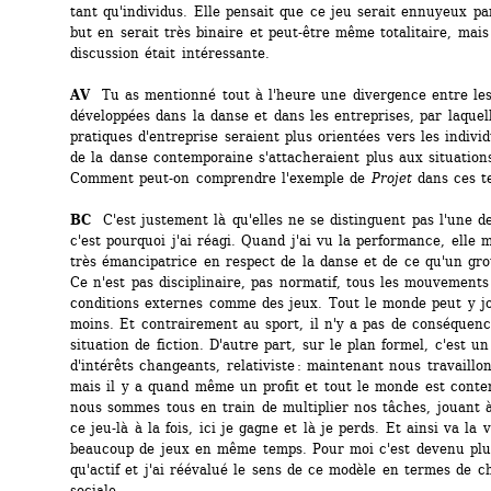
tant qu'individus. Elle pensait que ce jeu serait ennuyeux par
but en serait très binaire et peut-être même totalitaire, mais 
discussion était intéressante.
AV
Tu as mentionné tout à l'heure une divergence entre les 
développées dans la danse et dans les entreprises, par laquell
pratiques d'entreprise seraient plus orientées vers les individu
de la danse contemporaine s'attacheraient plus aux situations 
Comment peut-on comprendre l'exemple de 
Projet
dans ces te
BC 
C'est justement là qu'elles ne se distinguent pas l'une de 
c'est pourquoi j'ai réagi. Quand j'ai vu la performance, elle m
très émancipatrice en respect de la danse et de ce qu'un grou
Ce n'est pas disciplinaire, pas normatif, tous les mouvements 
conditions externes comme des jeux. Tout le monde peut y jo
moins. Et contrairement au sport, il n'y a pas de conséquence
situation de fiction. D'autre part, sur le plan formel, c'est un
d'intérêts changeants, relativiste : maintenant nous travaillon
mais il y a quand même un profit et tout le monde est conte
nous sommes tous en train de multiplier nos tâches, jouant à 
ce jeu-là à la fois, ici je gagne et là je perds. Et ainsi va la v
beaucoup de jeux en même temps. Pour moi c'est devenu plus 
qu'actif et j'ai réévalué le sens de ce modèle en termes de c
sociale.