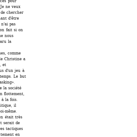
ces pour 
«Je ne veux 
 de chercher 
ant d'être 
n'ai pas 
n fait si on 
ue nous 
ru la 
ques, comme 
e Christine a 
 et 
us d'un jeu à 
temps. Le but 
asking». 
 la société 
n flottement, 
 la fois. 
ique, il 
soi-même. 
 était très 
 serait de 
es tactiques 
ctement en 