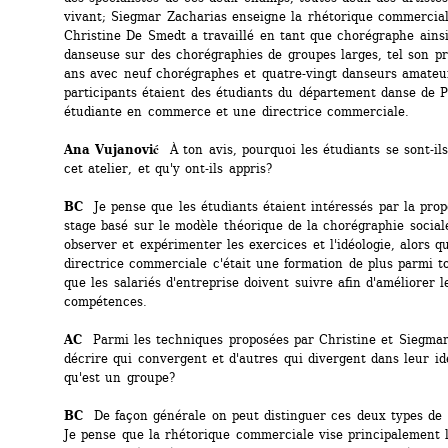
vivant; Siegmar Zacharias enseigne la rhétorique commerciale
Christine De Smedt a travaillé en tant que chorégraphe ainsi
danseuse sur des chorégraphies de groupes larges, tel son pro
ans avec neuf chorégraphes et quatre-vingt danseurs amateur
participants étaient des étudiants du département danse de Pa
étudiante en commerce et une directrice commerciale. 
Ana Vujanović 
À ton avis, pourquoi les étudiants se sont-ils 
cet atelier, et qu'y ont-ils appris?
BC 
Je pense que les étudiants étaient intéressés par la propo
stage basé sur le modèle théorique de la chorégraphie social
observer et expérimenter les exercices et l'idéologie, alors qu
directrice commerciale c'était une formation de plus parmi to
que les salariés d'entreprise doivent suivre afin d'améliorer le
compétences. 
AC
Parmi les techniques proposées par Christine et Siegmar,
décrire qui convergent et d'autres qui divergent dans leur id
qu'est un groupe?
BC 
De façon générale on peut distinguer ces deux types de t
Je pense que la rhétorique commerciale vise principalement le