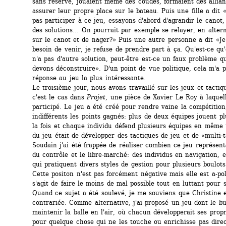
sans réserve, jouaient même des coudes, formaient des allian
assurer leur propre place sur le bateau. Puis une fille a dit 
pas participer à ce jeu, essayons d'abord d'agrandir le canot,
des solutions... On pourrait par exemple se relayer, en altern
sur le canot et de nager?» Puis une autre personne a dit «Je 
besoin de venir, je refuse de prendre part à ça. Qu'est-ce qu'o
n'a pas d'autre solution, peut-être est-ce un faux problème q
devons déconstruire». D'un point de vue politique, cela m'a pa
réponse au jeu la plus intéressante.
Le troisième jour, nous avons travaillé sur les jeux et tacti
c'est le cas dans
Projet
, une pièce de Xavier Le Roy à laquell
participé. Le jeu a été créé pour rendre vaine la compétition,
indifférents les points gagnés: plus de deux équipes jouent pl
la fois et chaque individu défend plusieurs équipes en même 
du jeu était de développer des tactiques de jeu et de «multi-t
Soudain j'ai été frappée de réaliser combien ce jeu représente
du contrôle et le libre-marché: des individus en navigation, e
qui pratiquent divers styles de gestion pour plusieurs boulots à
Cette positon n'est pas forcément négative mais elle est a-polit
s'agit de faire le moins de mal possible tout en luttant pour 
Quand ce sujet a été soulevé, je me souviens que Christine en
contrariée. Comme alternative, j'ai proposé un jeu dont le but
maintenir la balle en l'air, où chacun développerait ses propr
pour quelque chose qui ne les touche ou enrichisse pas dire