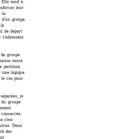
Elle tend à 
nforcer leur 
la 
n d'un groupe 
a 
t de départ 
 s'adressent 
de groupe 
ation entre 
 partition. 
 une logique 
le cas pour 
séparées, je 
 du groupe 
ement 
consacrée : 
 s'est 
utres. Deux 
té des 
ur 