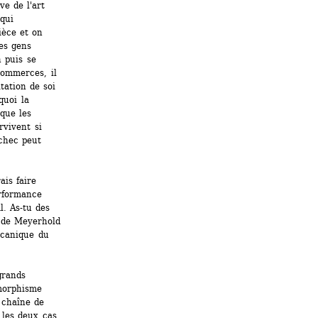
e de l'art 
qui 
èce et on 
es gens 
 puis se 
ommerces, il 
ation de soi 
uoi la 
que les 
vivent si 
chec peut 
is faire 
rformance 
. As-tu des 
 de Meyerhold 
écanique du 
rands 
morphisme 
chaîne de 
 les deux cas 