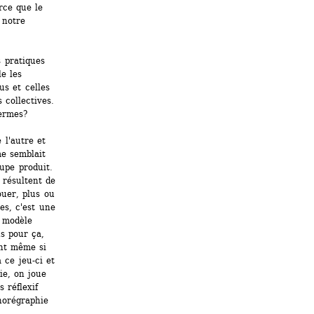
ce que le 
notre 
pratiques 
e les 
s et celles 
collectives. 
rmes? 
l'autre et 
e semblait 
pe produit. 
résultent de 
uer, plus ou 
s, c'est une 
 modèle 
s pour ça, 
nt même si 
ce jeu-ci et 
ie, on joue 
réflexif 
horégraphie 