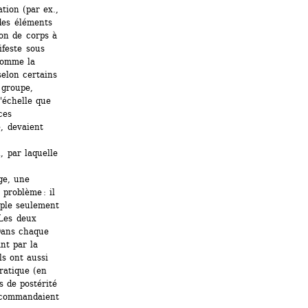
ion (par ex., 
des éléments 
n de corps à 
feste sous 
omme la 
elon certains 
groupe, 
échelle que 
es 
, devaient 
 par laquelle 
e, une 
problème : il 
ple seulement 
Les deux 
Dans chaque 
t par la 
s ont aussi 
atique (en 
 de postérité 
ecommandaient 