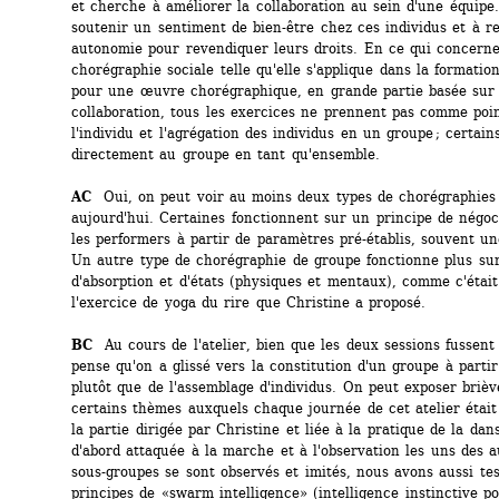
et cherche à améliorer la collaboration au sein d'une équipe. 
soutenir un sentiment de bien-être chez ces individus et à re
autonomie pour revendiquer leurs droits. En ce qui concerne 
chorégraphie sociale telle qu'elle s'applique dans la formatio
pour une œuvre chorégraphique, en grande partie basée sur l
collaboration, tous les exercices ne prennent pas comme poin
l'individu et l'agrégation des individus en un groupe ; certains
directement au groupe en tant qu'ensemble. 
AC
Oui, on peut voir au moins deux types de chorégraphies 
aujourd'hui. Certaines fonctionnent sur un principe de négoci
les performers à partir de paramètres pré-établis, souvent une
Un autre type de chorégraphie de groupe fonctionne plus sur
d'absorption et d'états (physiques et mentaux), comme c'était 
l'exercice de yoga du rire que Christine a proposé. 
BC 
Au cours de l'atelier, bien que les deux sessions fussent 
pense qu'on a glissé vers la constitution d'un groupe à partir
plutôt que de l'assemblage d'individus. On peut exposer brièv
certains thèmes auxquels chaque journée de cet atelier était 
la partie dirigée par Christine et liée à la pratique de la danse
d'abord attaquée à la marche et à l'observation les uns des a
sous-groupes se sont observés et imités, nous avons aussi tes
principes de «swarm intelligence» (intelligence instinctive po