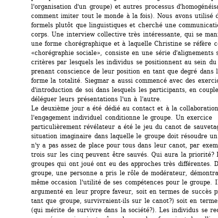
l'organisation d'un groupe) et autres processus d'homogénéisat
comment imiter tout le monde à la fois). Nous avons utilisé 
formels plutôt que linguistiques et cherché une communicatio
corps. Une interview collective très intéressante, qui se mani
une forme chorégraphique et à laquelle Christine se réfère c
«chorégraphie sociale», consiste en une série d'alignements s
critères par lesquels les individus se positionnent au sein du 
prenant conscience de leur position en tant que degré dans l'
forme la totalité. Siegmar a aussi commencé avec des exercic
d'introduction de soi dans lesquels les participants, en couple
déléguer leurs présentations l'un à l'autre.
Le deuxième jour a été dédié au contact et à la collaboration,
l'engagement individuel conditionne le groupe. Un exercice 
particulièrement révélateur a été le jeu du canot de sauvetag
situation imaginaire dans laquelle le groupe doit résoudre un 
n'y a pas assez de place pour tous dans leur canot, par exem
trois sur les cinq peuvent être sauvés. Qui aura la priorité? 
groupes qui ont joué ont eu des approches très différentes. 
groupe, une personne a pris le rôle de modérateur, démontran
même occasion l'utilité de ses compétences pour le groupe. Il
argumenté en leur propre faveur, soit en termes de succès pr
tant que groupe, survivraient-ils sur le canot?) soit en termes
(qui mérite de survivre dans la société?). Les individus se r