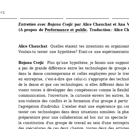
Aller 
au 
ers
contenu 
Entretien avec Bojana Cvejić
par Alice Chauchat et Ana V
principal
(A propos de 
Performance et public
. Traduction : Alice 
Alice Chauchat 
Quelles étaient tes intentions en organisant 
Voulais-tu tester une hypothèse? Etait-ce une expérimentatio
Bojana Cvejić 
Plus qu'une hypothèse, je faisais une suppositi
a pas de grande différence entre les technologies de groupe 
dans la danse contemporaine et celles employées pour le trava
en entreprise, c'est-à-dire que celui-ci s'approprie des technol
de la danse et que ces technologies, si elles diffèrent dans leu
visent toutes à développer des compétences comme la flexibilit
communication, l'ouverture, la curiosité envers les autres, la
non-violente des conflits et la formation d'un groupe à partir 
l'agrégation d'individus. L'atelier était une expérience qui con
tester ces technologies dans deux situations simulées: la phas
préparatoire pour une collaboration ad hoc sur un spectacle 
la constitution d'un groupe de travail au sein d'une entreprise.
des spécialistes de ces deux champs, toutes deux des artistes