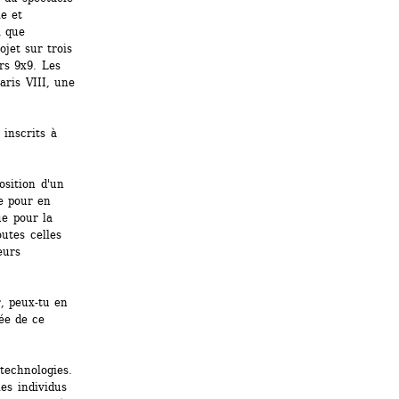
 et 
 que 
jet sur trois 
s 9x9. Les 
ris VIII, une 
inscrits à 
sition d'un 
e pour en 
e pour la 
utes celles 
urs 
 peux-tu en 
ée de ce 
echnologies. 
s individus 