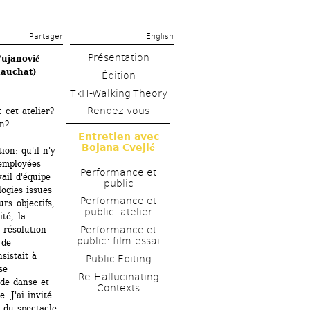
Partager 
English
Présentation
ujanović
Chauchat)
Édition
TkH-Walking Theory
Rendez-vous
cet atelier? 
n? 
Entretien avec 
Bojana Cvejić
on: qu'il n'y 
employées 
Performance et 
il d'équipe 
public
ogies issues 
Performance et 
rs objectifs, 
public: atelier
é, la 
 résolution 
Performance et 
public: film-essai
de 
sistait à 
Public Editing
e 
Re-Hallucinating 
de danse et 
Contexts
 J'ai invité 
 du spectacle 