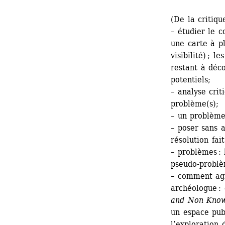
(De la critiqu
– étudier le c
une carte à pl
visibilité) ; l
restant à déco
potentiels;
– analyse crit
problème(s);
– un problème
– poser sans a
résolution fai
– problèmes : 
pseudo-problè
– comment agi
archéologue :
and Non Kno
un espace publ
l’exploration 