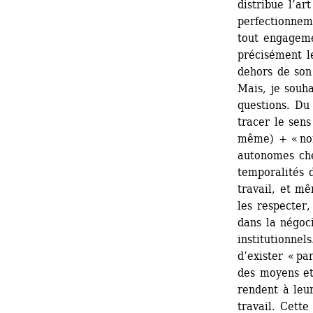
distribue l’ar
perfectionnem
tout engagemen
précisément l
dehors de so
Mais, je souh
questions. Du 
tracer le sens
même) + « nomo
autonomes cher
temporalités d
travail, et mê
les respecter,
dans la négoci
institutionnel
d’exister « pa
des moyens et 
rendent à leur
travail. Cette