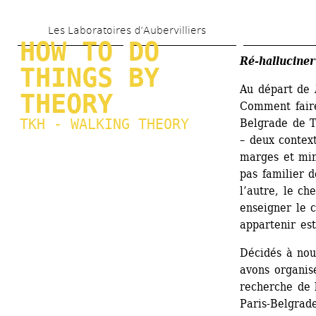
Aller 
Les Laboratoires d’Aubervilliers
au 
HOW TO DO 
contenu 
Ré-halluciner
THINGS BY 
principal
Au départ de 
THEORY
Comment faire 
TKH - WALKING THEORY
Belgrade de Tk
– deux context
marges et min
pas familier 
l’autre, le ch
enseigner le 
appartenir est
Décidés à nou
avons organisé
recherche de l
Paris-Belgrade