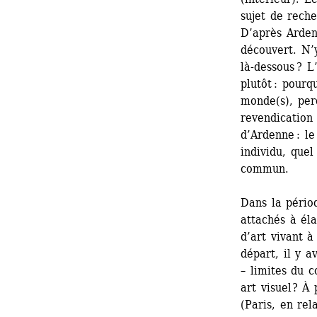
sujet de reche
D’après Ardenn
découvert. N’y
là-dessous ? L
plutôt : pourq
monde(s), perd
revendication 
d’Ardenne : le
individu, quel 
commun.
Dans la pério
attachés à él
d’art vivant à
départ, il y av
– limites du c
art visuel ? À
(Paris, en rel