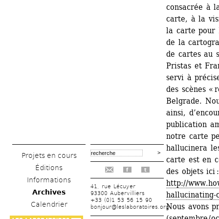
consacrée à la
carte, à la vi
la carte pour 
de la cartogra
de cartes au 
Pristas et Fra
servi à précis
des scènes « 
Belgrade. Nous
ainsi, d’encou
publication am
notre carte p
hallucinera le
Projets en cours
carte est en c
Éditions
des objets ici :
f
t
Informations
http://www.ho
41, rue Lécuyer
Archives
93300 Aubervilliers
hallucinating-
+33 (0)1 53 56 15 90
Calendrier
Nous avons pr
bonjour@leslaboratoires.org
(septembre / o