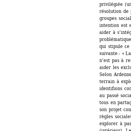
privilégiée (u
résolution de 
groupes social
intention est 
aider à s’inté
problématiques
qui stipule ce
suivante : « La
n’est pas à re
aider les exclu
Selon Ardenne,
terrain à expl
identifions c
au passé socia
tous en partag
son projet con
règles sociale
explorer à par
(intérieur). L