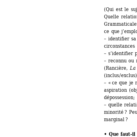
(Qui est le su
Quelle relatio
Grammaticalem
ce que j’emploi
– identifier sa
circonstances 
– s’identifier
– reconnu ou n
(Rancière, 
La
(inclus / exclus)
– « ce que je 
aspiration (obj
dépossession;
– quelle relat
minorité ? Peu
marginal ?
• Que faut-il 