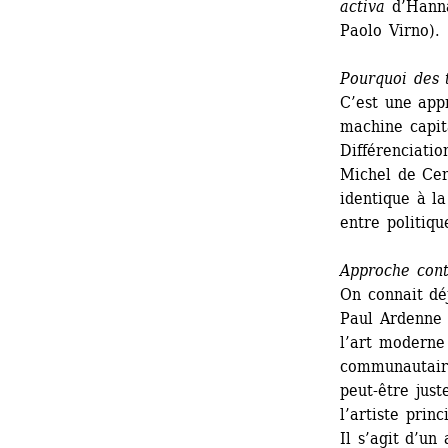
activa
d’Hanna
Paolo Virno).
Pourquoi des t
C’est une app
machine capit
Différenciatio
Michel de Cer
identique à la
entre politiqu
Approche cont
On connait déj
Paul Ardenne 
l’art moderne 
communautaire
peut-être just
l’artiste prin
Il s’agit d’un 