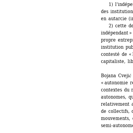
1) l'indépend
des institutio
en autarcie (
2) cette derni
indépendant » 
propre entrepr
institution pu
contesté de « 
capitaliste, li
Bojana Cvejić
« autonomie r
contextes du m
autonomes, qu
relativement 
de collectifs, 
mouvements, d
semi-autonom