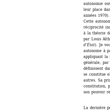
autonomie ouv
leur place dan
années 1970).
Cette autonomi
réciprocité in
à la théorie d
par Louis Alth
d’État
). Je vo
autonome à pa
appliquant la 
générale, par 
définissent da
se constitue e
autres. Sa pri
constitution, 
son pouvoir re
La dernière pé