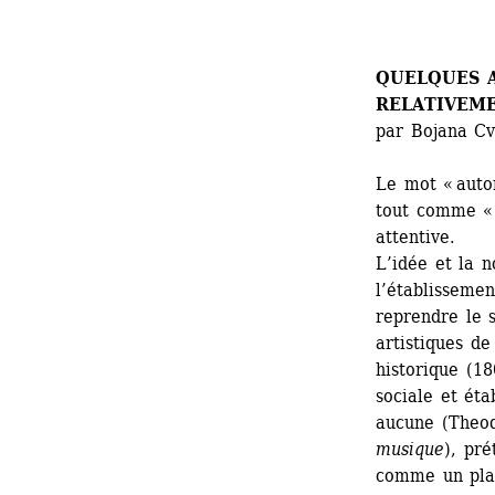
QUELQUES A
RELATIVEM
par Bojana Cv
Le mot « auto
tout comme « 
attentive.
L’idée et la n
l’établissemen
reprendre le s
artistiques de
historique (18
sociale et éta
aucune (Theod
musique
), pr
comme un plais