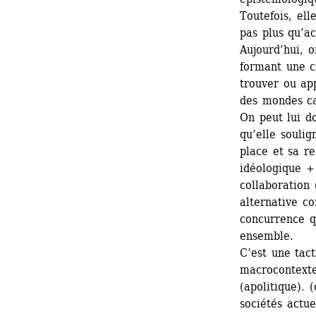
Toutefois, elle
pas plus qu’ac
Aujourd’hui, o
formant une cr
trouver ou app
des mondes ca
On peut lui d
qu’elle soulign
place et sa re
idéologique + 
collaboration 
alternative co
concurrence qu
ensemble.
C’est une tact
macrocontexte 
(apolitique). (
sociétés actu