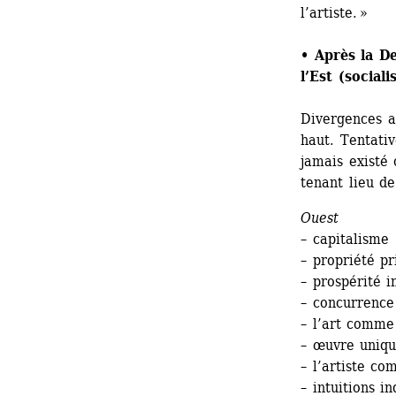
l’artiste. »
• Après la D
l’Est (sociali
Divergences au
haut. Tentativ
jamais existé 
tenant lieu de
Ouest
– capitalisme
– propriét
– prospérité
– concurrence
– l’art comme
– œuvre uniq
– l’artiste c
– intuitions in