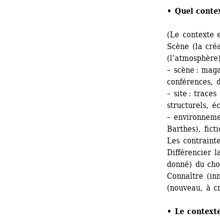
• Quel contex
(Le contexte e
Scène (la créa
(l’atmosphère)
– scène : maga
conférences, 
– site : trace
structurels, éc
– environneme
Barthes), fic
Les contrainte
Différencier l
donné) du cho
Connaître (inn
(nouveau, à c
• Le contexte