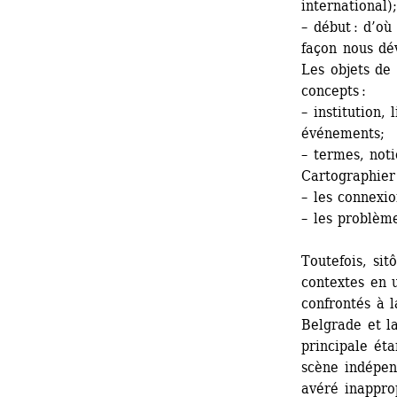
international);
– début : d’où
façon nous dé
Les objets de
concepts :
– institution, 
événements;
– termes, noti
Cartographier
– les connexi
– les problèm
Toutefois, sit
contextes en u
confrontés à l
Belgrade et la
principale éta
scène indépend
avéré inapprop