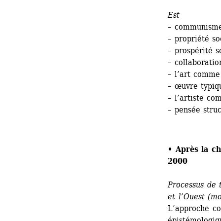
Est
– communisme 
– propriété so
– prospérité s
– collaboratio
– l’art comme
– œuvre typiq
– l’artiste co
– pensée struc
• Après la ch
2000
Processus de t
et l’Ouest (m
L’approche con
épistémologiqu